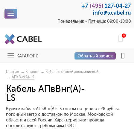
+7
(495)
127-04-27
info@xcabel.ru
Toggle
navigation
Понедельник - Пятница: 09:00-18:00
0
Toggle
КАТАЛОГ
Обратный звонок
navigation
→
→
Главная
Каталог
Кабель силовой алюминиевый
→
АПвВнг(A)-LS
Кабель АПвВнг(A)-
LS
Купите кабель АПвВнг(A)-LS оптом по цене от 28 руб. за
погонный метр с доставкой по Москве, Московской
области и всей России. Характеристики провода
соответствуют требованиям ГОСТ.