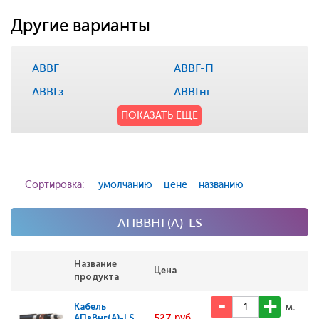
Другие варианты
АВВГ
АВВГ-П
АВВГз
АВВГнг
ПОКАЗАТЬ ЕЩЕ
Сортировка:
умолчанию
цене
названию
АПВВНГ(A)-LS
Название
Цена
продукта
м.
Кабель
527
руб.
АПвВнг(А)-LS