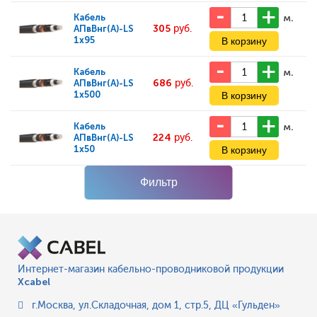
м.
Кабель
305
руб.
АПвВнг(А)-LS
1x95
м.
Кабель
686
руб.
АПвВнг(А)-LS
1x500
м.
Кабель
224
руб.
АПвВнг(А)-LS
1x50
Фильтр
Интернет-магазин кабельно-проводниковой продукции
Xcabel
г.Москва
,
ул.Складочная, дом 1, стр.5, ДЦ «Гульден»