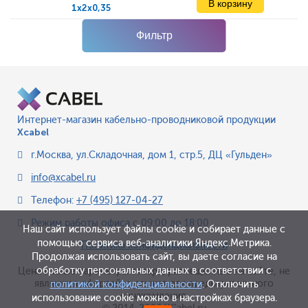
1x2x0,35
Фильтр
Интернет-магазин кабельно-проводниковой продукции
Xcabel
г.Москва
,
ул.Складочная, дом 1, стр.5, ДЦ «Гульден»
info@xcabel.ru
Телефон:
+7 (495) 127-04-27
Режим работы офиса
с 09:00 до 18:00
Наш сайт использует файлы cookie и собирает данные с
помощью сервиса веб-аналитики Яндекс.Метрика.
Политика конфиденциальности
Продолжая использовать сайт, вы даете согласие на
обработку персональных данных в соответствии с
Цена и иные параметры товара, размещенные на сайте, не
являются офертой, а служат для предварительного
политикой конфиденциальности
. Отключить
ознакомления.
использование cookie можно в настройках браузера.