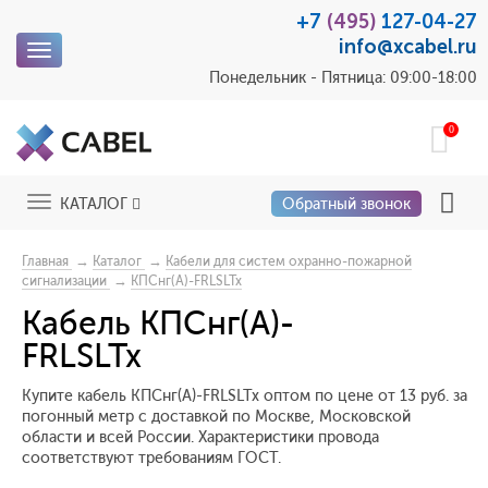
+7
(495)
127-04-27
info@xcabel.ru
Toggle
navigation
Понедельник - Пятница: 09:00-18:00
0
Toggle
КАТАЛОГ
Обратный звонок
navigation
→
→
Главная
Каталог
Кабели для систем охранно-пожарной
→
сигнализации
КПСнг(А)-FRLSLTx
Кабель КПСнг(А)-
FRLSLTx
Купите кабель КПСнг(А)-FRLSLTx оптом по цене от 13 руб. за
погонный метр с доставкой по Москве, Московской
области и всей России. Характеристики провода
соответствуют требованиям ГОСТ.