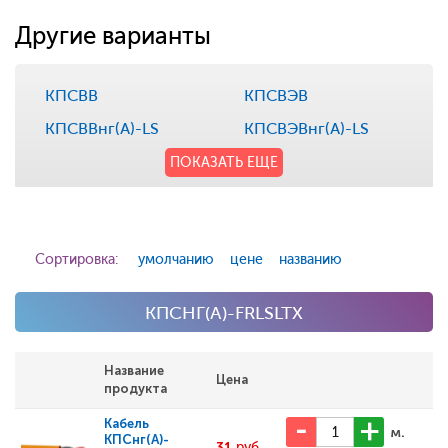
Другие варианты
КПСВВ
КПСВЭВ
КПСВВнг(А)-LS
КПСВЭВнг(А)-LS
ПОКАЗАТЬ ЕЩЕ
Сортировка:
умолчанию
цене
названию
КПСНГ(А)-FRLSLTX
Название
Цена
продукта
Кабель
м.
КПСнг(А)-
31
руб.