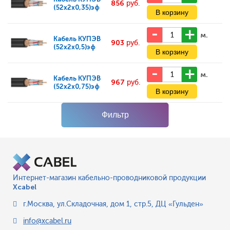
856
руб.
(52x2x0,35)эф
м.
Кабель
КУПЭВ
903
руб.
(52x2x0,5)эф
м.
Кабель
КУПЭВ
967
руб.
(52x2x0,75)эф
Фильтр
Интернет-магазин кабельно-проводниковой продукции
Xcabel
г.Москва
,
ул.Складочная, дом 1, стр.5, ДЦ «Гульден»
info@xcabel.ru