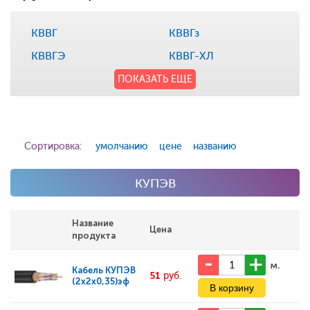
КВВГ
КВВГз
КВВГЭ
КВВГ-ХЛ
ПОКАЗАТЬ ЕЩЕ
Сортировка:
умолчанию
цене
названию
КУПЭВ
Название
Цена
продукта
м.
Кабель
КУПЭВ
51
руб.
(2x2x0,35)эф