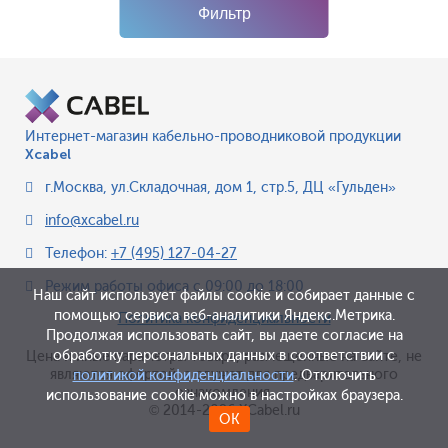
Фильтр
Интернет-магазин кабельно-проводниковой продукции
Xcabel
г.Москва
,
ул.Складочная, дом 1, стр.5, ДЦ «Гульден»
info@xcabel.ru
Телефон:
+7 (495) 127-04-27
Режим работы офиса
с 09:00 до 18:00
Наш сайт использует файлы cookie и собирает данные с
помощью сервиса веб-аналитики Яндекс.Метрика.
Политика конфиденциальности
Продолжая использовать сайт, вы даете согласие на
обработку персональных данных в соответствии с
Цена и иные параметры товара, размещенные на сайте, не
являются офертой, а служат для предварительного
политикой конфиденциальности
. Отключить
ознакомления.
использование cookie можно в настройках браузера.
© 2014-2026 XCabel.ru
ОК