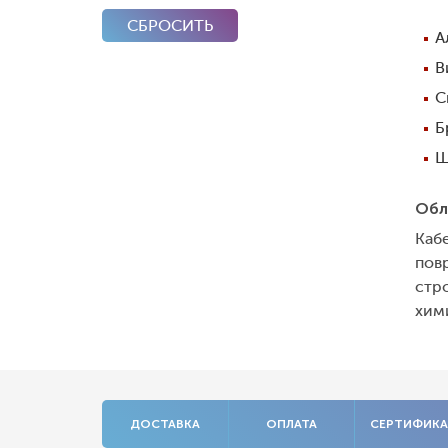
СБРОСИТЬ
А
В
С
Б
Ш
Обл
Каб
пов
стро
хим
ДОСТАВКА
ОПЛАТА
СЕРТИФИК