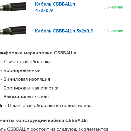
Кабель
СБВБАШп
В наличии
4x2x0,9
Кабель
СБВБАШп 3x2x0,9
В наличии
шифровка маркировки СБВБАШп
- Свинцовая оболочка
- Бронированный
- Виниловая изоляция
- Бронированная оплетка
- Алюминиевые жилы
п
- Шланговая оболочка из полиэтилена
менты конструкции кабеля СБВБАШп
ель СБВБАШп состоит из следующих элементов: