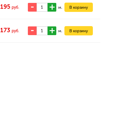
195
м.
руб.
173
м.
руб.