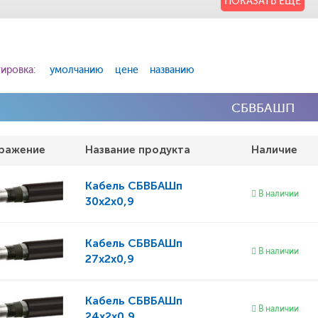
ПОКАЗАТЬ ЕЩЕ
ировка:
умолчанию
цене
названию
СБВБАШП
ражение
Название продукта
Наличие
Кабель
СБВБАШп
В наличии
30x2x0,9
Кабель
СБВБАШп
В наличии
27x2x0,9
Кабель
СБВБАШп
В наличии
24x2x0,9