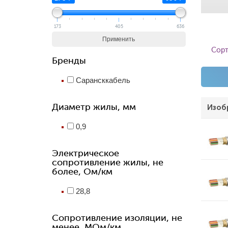
173
405
636
Применить
Сорт
Бренды
Сарансккабель
Диаметр жилы, мм
Изоб
0,9
Электрическое
сопротивление жилы, не
более, Ом/км
28,8
Сопротивление изоляции, не
менее, МОм/км