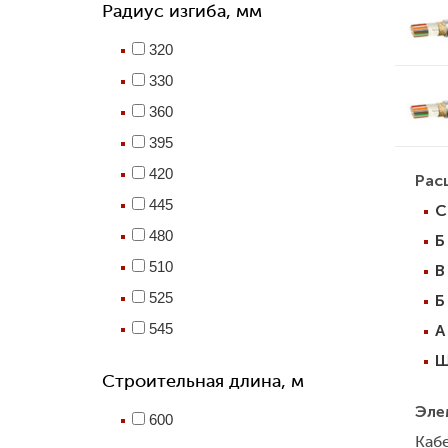
Радиус изгиба, мм
320
330
360
395
420
Рас
445
С
480
Б
510
В
525
Б
545
А
Ш
Строительная длина, м
Эле
600
Каб