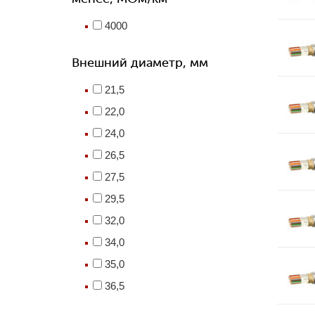
4000
Внешний диаметр, мм
21,5
22,0
24,0
26,5
27,5
29,5
32,0
34,0
35,0
36,5