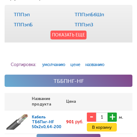
ТППэп
ТППэпБбШп
ТППэпБ
ТППэпЗ
ПОКАЗАТЬ ЕЩЕ
Сортировка:
умолчанию
цене
названию
ТББПНГ-HF
Название
Цена
продукта
м.
Кабель
901
руб.
ТБбПнг-HF
50х2х0,64-200