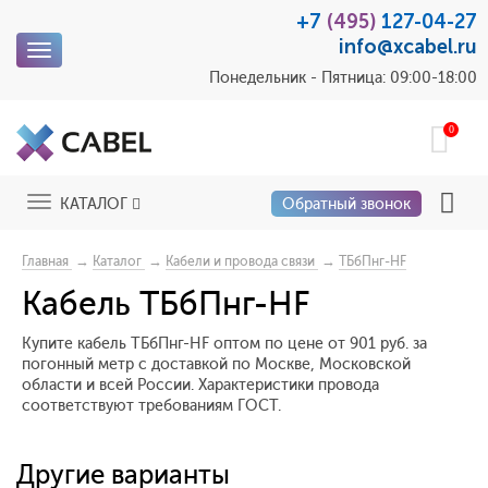
+7
(495)
127-04-27
info@xcabel.ru
Toggle
navigation
Понедельник - Пятница: 09:00-18:00
0
Toggle
КАТАЛОГ
Обратный звонок
navigation
→
→
→
Главная
Каталог
Кабели и провода связи
ТБбПнг-HF
Кабель ТБбПнг-HF
Купите кабель ТБбПнг-HF оптом по цене от 901 руб. за
погонный метр с доставкой по Москве, Московской
области и всей России. Характеристики провода
соответствуют требованиям ГОСТ.
Другие варианты