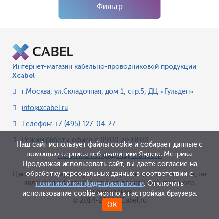
Фильтр
Интернет-магазин кабельно-проводниковой продукции
Xcabel
г.Москва
,
ул.Складочная, дом 1, стр.5, ДЦ «Гульден»
info@xcabel.ru
Телефон:
+7 (495) 127-04-27
Режим работы офиса
с 09:00 до 18:00
Наш сайт использует файлы cookie и собирает данные с
помощью сервиса веб-аналитики Яндекс.Метрика.
Политика конфиденциальности
Продолжая использовать сайт, вы даете согласие на
обработку персональных данных в соответствии с
Цена и иные параметры товара, размещенные на сайте, не
являются офертой, а служат для предварительного
политикой конфиденциальности
. Отключить
ознакомления.
использование cookie можно в настройках браузера.
© 2014-2026 XCabel.ru
ОК