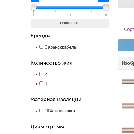
7
13
18
Применить
Сорт
Бренды
Сарансккабель
Количество жил
Изоб
2
4
Материал изоляции
ПВХ пластикат
Диаметр, мм