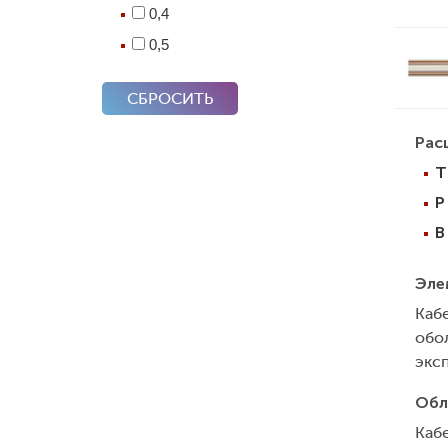
0,4
0,5
СБРОСИТЬ
Рас
Т
Р
В
Эле
Каб
обо
экс
Обл
Каб