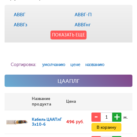
АВВГ
АВВГ-П
АВВГз
АВВГнг
ПОКАЗАТЬ ЕЩЕ
Сортировка:
умолчанию
цене
названию
ЦААПЛГ
Название
Цена
продукта
м.
Кабель
ЦААПлГ
496
руб.
3x10-6