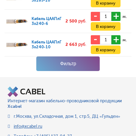
3x185-10
м.
Кабель
ЦААПлГ
2 500
руб.
3x240-6
м.
Кабель
ЦААПлГ
2 663
руб.
3x240-10
Фильтр
Интернет-магазин кабельно-проводниковой продукции
Xcabel
г.Москва
,
ул.Складочная, дом 1, стр.5, ДЦ «Гульден»
info@xcabel.ru