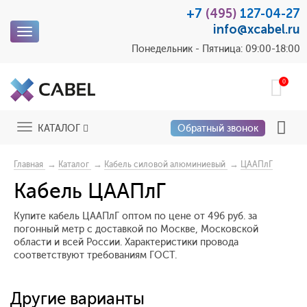
+7
(495)
127-04-27
info@xcabel.ru
Toggle
navigation
Понедельник - Пятница: 09:00-18:00
0
Toggle
КАТАЛОГ
Обратный звонок
navigation
→
→
→
Главная
Каталог
Кабель силовой алюминиевый
ЦААПлГ
Кабель ЦААПлГ
Купите кабель ЦААПлГ оптом по цене от 496 руб. за
погонный метр с доставкой по Москве, Московской
области и всей России. Характеристики провода
соответствуют требованиям ГОСТ.
Другие варианты