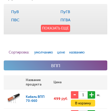
ПуВ
ПуГВ
ПВС
ПГВА
ПОКАЗАТЬ ЕЩЕ
Сортировка:
умолчанию
цене
названию
ВПП
Название
Цена
продукта
м.
Кабель
ВПП
499
руб.
70-660