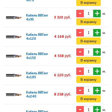
4х70
м.
Кабель
ВВГзнг
3 320
руб.
4х95
м.
Кабель
ВВГзнг
4 168
руб.
4х120
м.
Кабель
ВВГзнг
4 558
руб.
4х150
м.
Кабель
ВВГзнг
6 120
руб.
4х185
м.
Кабель
ВВГзнг
8 258
руб.
4х240
м.
Кабель
ВВГзнг