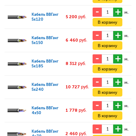
м.
Кабель
ВВГзнг
5 200
руб.
5х120
м.
Кабель
ВВГзнг
6 460
руб.
5х150
м.
Кабель
ВВГзнг
8 312
руб.
5х185
м.
Кабель
ВВГзнг
10 727
руб.
5х240
м.
Кабель
ВВГзнг
1 778
руб.
4х50
м.
Кабель
ВВГзнг
2 460
руб.