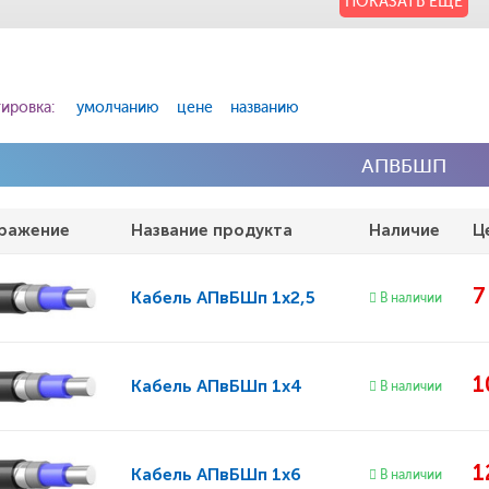
ПОКАЗАТЬ ЕЩЕ
ировка:
умолчанию
цене
названию
АПВБШП
ражение
Название продукта
Наличие
Ц
Кабель
АПвБШп 1x2,5
В наличии
1
Кабель
АПвБШп 1x4
В наличии
1
Кабель
АПвБШп 1x6
В наличии