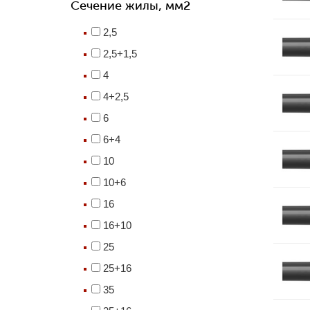
Сечение жилы, мм2
2,5
2,5+1,5
4
4+2,5
6
6+4
10
10+6
16
16+10
25
25+16
35