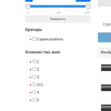
7
1 457
2 907
Применить
Сорт
Бренды
Сарансккабель
Количество жил
Изоб
1
2
3
3+1
4
5