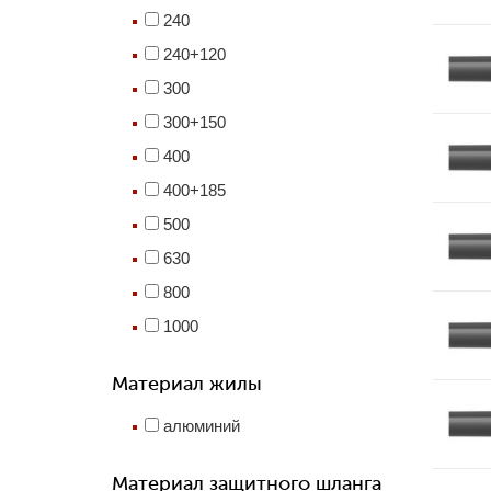
240
240+120
300
300+150
400
400+185
500
630
800
1000
Материал жилы
алюминий
Материал защитного шланга