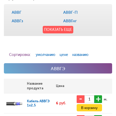
АВВГ
АВВГ-П
АВВГз
АВВГнг
ПОКАЗАТЬ ЕЩЕ
Сортировка:
умолчанию
цене
названию
АВВГЭ
Название
Цена
продукта
м.
Кабель
АВВГЭ
6
руб.
1x2,5