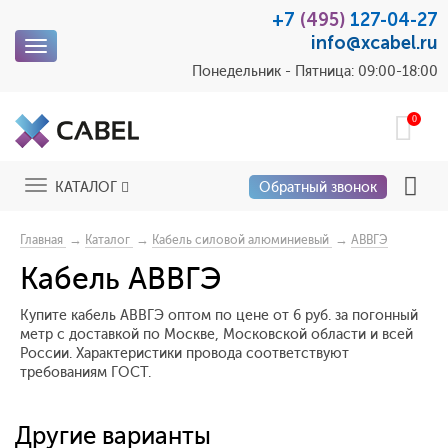
+7
(495)
127-04-27
info@xcabel.ru
Toggle
navigation
Понедельник - Пятница: 09:00-18:00
0
Toggle
КАТАЛОГ
Обратный звонок
navigation
→
→
→
Главная
Каталог
Кабель силовой алюминиевый
АВВГЭ
Кабель АВВГЭ
Купите кабель АВВГЭ оптом по цене от 6 руб. за погонный
метр с доставкой по Москве, Московской области и всей
России. Характеристики провода соответствуют
требованиям ГОСТ.
Другие варианты