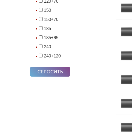
120+70
150
150+70
185
185+95
240
240+120
СБРОСИТЬ