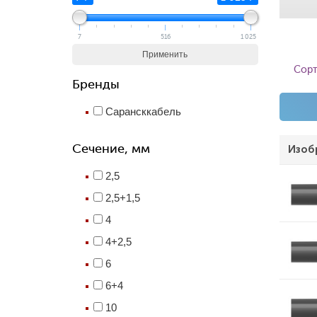
7
516
1 025
Применить
Сорт
Бренды
Сарансккабель
Сечение, мм
Изоб
2,5
2,5+1,5
4
4+2,5
6
6+4
10