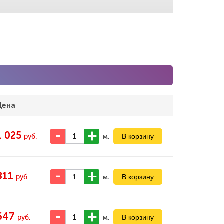
Цена
1 025
м.
руб.
811
м.
руб.
647
м.
руб.