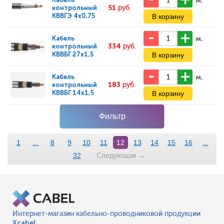
м.
51
руб.
контрольный
КВВГЭ 4x0,75
м.
Кабель
334
руб.
контрольный
КВВБГ 27х1,5
м.
Кабель
183
руб.
контрольный
КВВБГ 14х1,5
Фильтр
1
...
8
9
10
11
12
13
14
15
16
...
Следующая
→
32
Интернет-магазин кабельно-проводниковой продукции
Xcabel