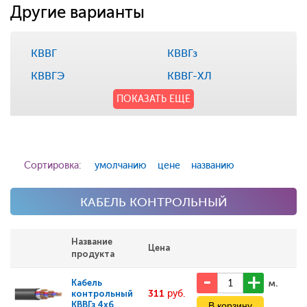
Другие варианты
КВВГ
КВВГз
КВВГЭ
КВВГ-ХЛ
ПОКАЗАТЬ ЕЩЕ
Сортировка:
умолчанию
цене
названию
КАБЕЛЬ КОНТРОЛЬНЫЙ
Название
Цена
продукта
м.
Кабель
311
руб.
контрольный
КВВГз 4х6