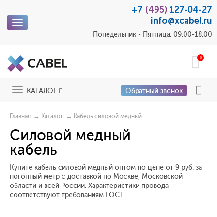
+7
(495)
127-04-27
info@xcabel.ru
Toggle
navigation
Понедельник - Пятница: 09:00-18:00
0
Toggle
КАТАЛОГ
Обратный звонок
navigation
→
→
Главная
Каталог
Кабель силовой медный
Силовой медный
кабель
Купите кабель силовой медный оптом по цене от 9 руб. за
погонный метр с доставкой по Москве, Московской
области и всей России. Характеристики провода
соответствуют требованиям ГОСТ.