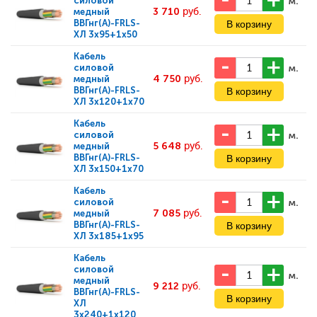
м.
силовой
3 710
руб.
медный
ВВГнг(А)-FRLS-
ХЛ 3x95+1x50
Кабель
м.
силовой
4 750
руб.
медный
ВВГнг(А)-FRLS-
ХЛ 3x120+1x70
Кабель
м.
силовой
5 648
руб.
медный
ВВГнг(А)-FRLS-
ХЛ 3x150+1x70
Кабель
м.
силовой
7 085
руб.
медный
ВВГнг(А)-FRLS-
ХЛ 3x185+1x95
Кабель
силовой
м.
медный
9 212
руб.
ВВГнг(А)-FRLS-
ХЛ
3x240+1x120