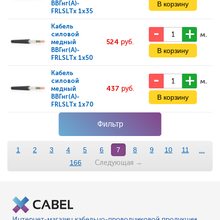
ВВГнг(А)-
FRLSLTx 1x35
Кабель
м.
силовой
524
руб.
медный
ВВГнг(А)-
FRLSLTx 1x50
Кабель
м.
силовой
437
руб.
медный
ВВГнг(А)-
FRLSLTx 1x70
Фильтр
1
2
3
4
5
6
7
8
9
10
11
...
Следующая
→
166
Интернет-магазин кабельно-проводниковой продукции