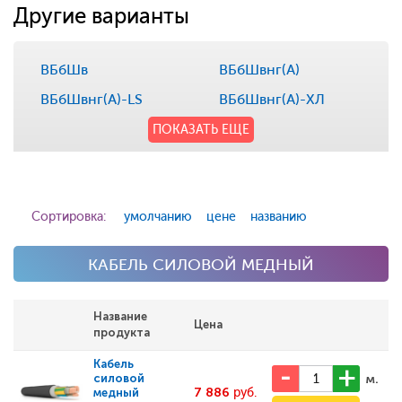
Другие варианты
ВБбШв
ВБбШвнг(А)
ВБбШвнг(А)-LS
ВБбШвнг(А)-ХЛ
ПОКАЗАТЬ ЕЩЕ
Сортировка:
умолчанию
цене
названию
КАБЕЛЬ СИЛОВОЙ МЕДНЫЙ
Название
Цена
продукта
Кабель
м.
силовой
7 886
руб.
медный