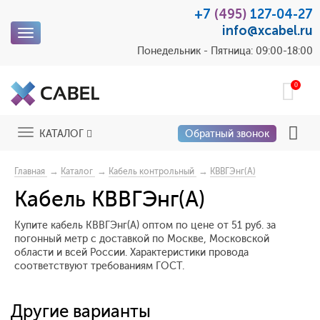
+7
(495)
127-04-27
info@xcabel.ru
Toggle
navigation
Понедельник - Пятница: 09:00-18:00
0
Toggle
КАТАЛОГ
Обратный звонок
navigation
→
→
→
Главная
Каталог
Кабель контрольный
КВВГЭнг(А)
Кабель КВВГЭнг(А)
Купите кабель КВВГЭнг(А) оптом по цене от 51 руб. за
погонный метр с доставкой по Москве, Московской
области и всей России. Характеристики провода
соответствуют требованиям ГОСТ.
Другие варианты