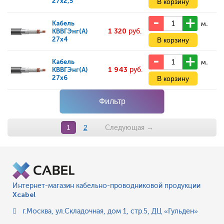
27x2,5
м.
Кабель
1 320
руб.
КВВГЭнг(А)
27x4
м.
Кабель
1 943
руб.
КВВГЭнг(А)
27x6
Фильтр
Следующая
→
1
2
Интернет-магазин кабельно-проводниковой продукции
Xcabel
г.Москва
,
ул.Складочная, дом 1, стр.5, ДЦ «Гульден»