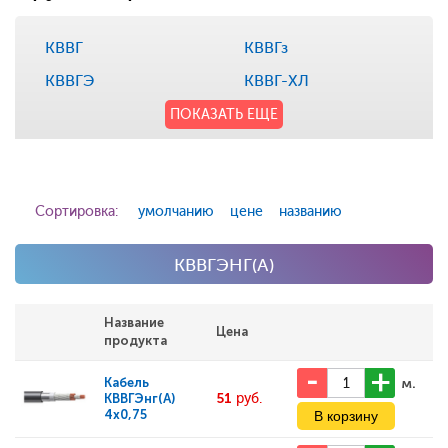
КВВГ
КВВГз
КВВГЭ
КВВГ-ХЛ
ПОКАЗАТЬ ЕЩЕ
Сортировка:
умолчанию
цене
названию
КВВГЭНГ(А)
Название
Цена
продукта
м.
Кабель
51
руб.
КВВГЭнг(А)
4x0,75