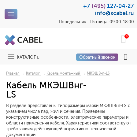
+7
(495)
127-04-27
info@xcabel.ru
Toggle
navigation
Понедельник - Пятница: 09:00-18:00
0
Toggle
КАТАЛОГ
Обратный звонок
navigation
→
→
→
Главная
Каталог
Кабель монтажный
МКЭШВнг-LS
Кабель МКЭШВнг-
LS
В разделе представлены типоразмеры марки МКЭШВнг-LS с
указанием числа пар, жил и сечения. Приведены
конструктивные особенности, электрические параметры и
области применения кабеля. Характеристики соответствуют
требованиям действующей нормативно-технической
документации.