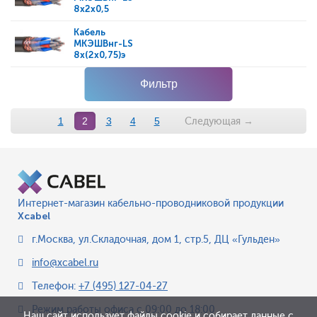
8x2x0,5
Кабель
МКЭШВнг-LS
8x(2x0,75)э
Фильтр
Следующая
→
1
2
3
4
5
Интернет-магазин кабельно-проводниковой продукции
Xcabel
г.Москва
,
ул.Складочная, дом 1, стр.5, ДЦ «Гульден»
info@xcabel.ru
Телефон:
+7 (495) 127-04-27
Режим работы офиса
с 09:00 до 18:00
Наш сайт использует файлы cookie и собирает данные с