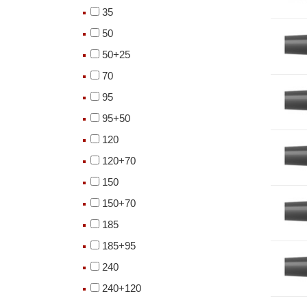
35
50
50+25
70
95
95+50
120
120+70
150
150+70
185
185+95
240
240+120