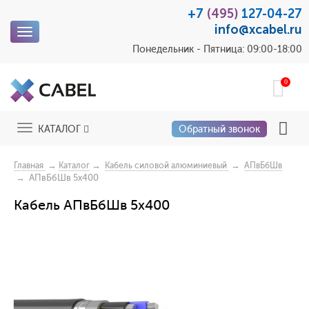
+7
(495)
127-04-27
info@xcabel.ru
Toggle
navigation
Понедельник - Пятница: 09:00-18:00
0
Toggle
КАТАЛОГ
Обратный звонок
navigation
→
→
→
Главная
Каталог
Кабель силовой алюминиевый
АПвБбШв
→ АПвБбШв 5x400
Кабель АПвБбШв 5x400