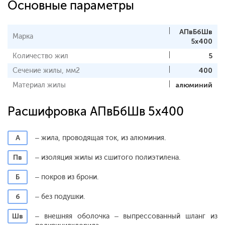
Основные параметры
АПвБбШв
Марка
5x400
Количество жил
5
Сечение жилы, мм2
400
Материал жилы
алюминий
Расшифровка АПвБбШв 5x400
А
– жила, проводящая ток, из алюминия.
Пв
– изоляция жилы из сшитого полиэтилена.
Б
– покров из брони.
б
– без подушки.
Шв
– внешняя оболочка – выпрессованный шланг из