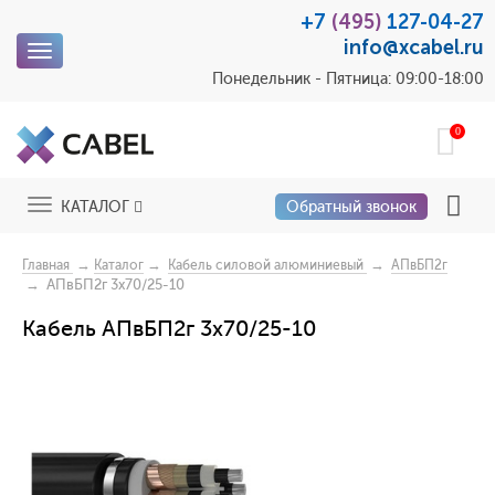
+7
(495)
127-04-27
info@xcabel.ru
Toggle
navigation
Понедельник - Пятница: 09:00-18:00
0
Toggle
КАТАЛОГ
Обратный звонок
navigation
→
→
→
Главная
Каталог
Кабель силовой алюминиевый
АПвБП2г
→ АПвБП2г 3x70/25-10
Кабель АПвБП2г 3x70/25-10