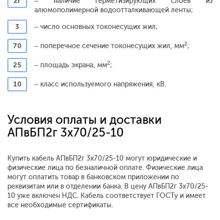
2г
– наличие герметизирующих слоев из
алюмополимерной водоотталкивающей ленты;
3
– число основных токонесущих жил;
2
70
– поперечное сечение токонесущих жил, мм
;
2
25
– площадь экрана, мм
;
10
– класс используемого напряжения, кВ.
Условия оплаты и доставки
АПвБП2г 3x70/25-10
Купить кабель АПвБП2г 3x70/25-10 могут юридические и
физические лица по безналичной оплате. Физические лица
могут оплатить товар в банковском приложении по
реквизитам или в отделении банка. В цену АПвБП2г 3x70/25-
10 уже включен НДС. Кабель соответствует ГОСТу и имеет
все необходимые сертификаты.