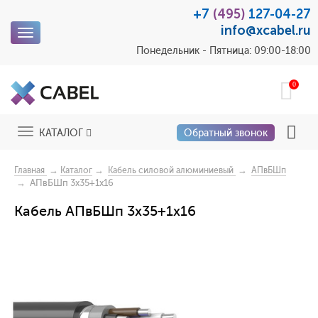
+7
(495)
127-04-27
info@xcabel.ru
Toggle
navigation
Понедельник - Пятница: 09:00-18:00
0
Toggle
КАТАЛОГ
Обратный звонок
navigation
→
→
→
Главная
Каталог
Кабель силовой алюминиевый
АПвБШп
→ АПвБШп 3x35+1x16
Кабель АПвБШп 3x35+1x16