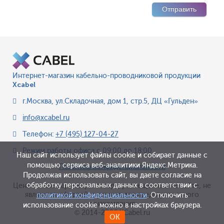
Интернет-магазин кабельно-проводниковой продукции
Xcabel
г.Москва
,
ул.Складочная, дом 1, стр.5, ДЦ «Гульден»
info@xcabel.ru
Телефон:
+7 (495) 127-04-27
Режим работы офиса
с 09:00 до 18:00
Наш сайт использует файлы cookie и собирает данные с
помощью сервиса веб-аналитики Яндекс.Метрика.
Политика конфиденциальности
Продолжая использовать сайт, вы даете согласие на
обработку персональных данных в соответствии с
Цена и иные параметры товара, размещенные на сайте, не
являются офертой, а служат для предварительного
политикой конфиденциальности
. Отключить
ознакомления.
использование cookie можно в настройках браузера.
© 2014-2026 XCabel.ru
ОК