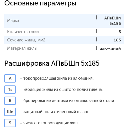
Основные параметры
АПвБШп
Марка
5x185
Количество жил
5
Сечение жилы, мм2
185
Материал жилы
алюминий
Расшифровка АПвБШп 5x185
А
– токопроводящая жила из алюминия.
Пв
– изоляция жилы из сшитого полиэтилена.
Б
– бронирование лентами из оцинкованной стали.
Шп
– защитный полиэтиленовый шланг.
5
– число токопроводящих жил.