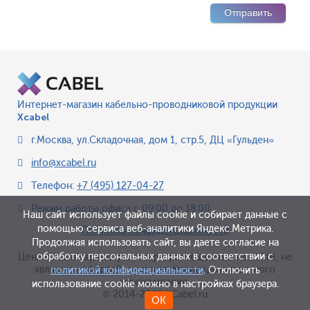
Интернет-магазин кабельно-проводниковой продукции
Xcabel
г.Москва
,
ул.Складочная, дом 1, стр.5, ДЦ «Гульден»
info@xcabel.ru
Телефон:
+7 (495) 127-04-27
Режим работы офиса
с 09:00 до 18:00
Наш сайт использует файлы cookie и собирает данные с
помощью сервиса веб-аналитики Яндекс.Метрика.
Политика конфиденциальности
Продолжая использовать сайт, вы даете согласие на
обработку персональных данных в соответствии с
Цена и иные параметры товара, размещенные на сайте, не
являются офертой, а служат для предварительного
политикой конфиденциальности
. Отключить
ознакомления.
использование cookie можно в настройках браузера.
© 2014-2026 XCabel.ru
ОК