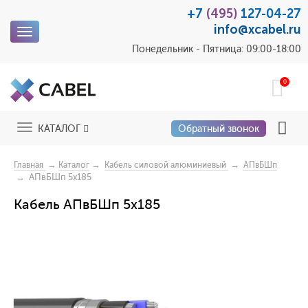
+7
(495)
127-04-27
info@xcabel.ru
Toggle
navigation
Понедельник - Пятница: 09:00-18:00
0
Toggle
КАТАЛОГ
Обратный звонок
navigation
→
→
→
Главная
Каталог
Кабель силовой алюминиевый
АПвБШп
→ АПвБШп 5x185
Кабель АПвБШп 5x185