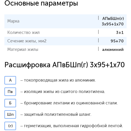
Основные параметры
АПвБШп(г)
Марка
3x95+1x70
Количество жил
3+1
Сечение жилы, мм2
95+70
Материал жилы
алюминий
Расшифровка АПвБШп(г) 3x95+1x70
А
– токопроводящая жила из алюминия.
Пв
– изоляция жилы из сшитого полиэтилена.
Б
– бронирование лентами из оцинкованной стали.
Шп
– защитный полиэтиленовый шланг.
(г)
– герметизация, выполненная гидрофобной лентой.