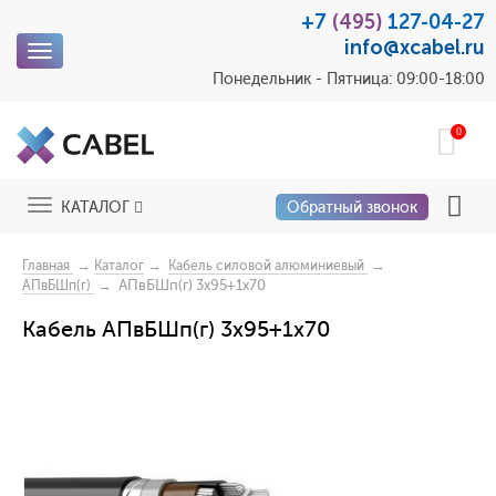
+7
(495)
127-04-27
info@xcabel.ru
Toggle
navigation
Понедельник - Пятница: 09:00-18:00
0
Toggle
КАТАЛОГ
Обратный звонок
navigation
→
→
→
Главная
Каталог
Кабель силовой алюминиевый
→ АПвБШп(г) 3x95+1x70
АПвБШп(г)
Кабель АПвБШп(г) 3x95+1x70