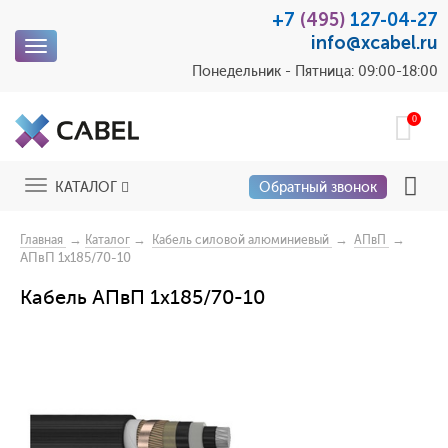
+7
(495)
127-04-27
info@xcabel.ru
Toggle
navigation
Понедельник - Пятница: 09:00-18:00
0
Toggle
КАТАЛОГ
Обратный звонок
navigation
→
→
→
→
Главная
Каталог
Кабель силовой алюминиевый
АПвП
АПвП 1x185/70-10
Кабель АПвП 1x185/70-10