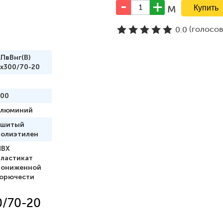
м
(голосо
0.0
ПвВнг(В)
x300/70-20
300
алюминий
сшитый
полиэтилен
ПВХ
пластикат
пониженной
горючести
0/70-20