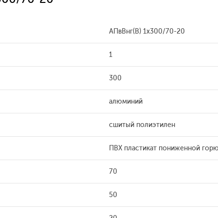
АПвВнг(В) 1x300/70-20
1
300
алюминий
сшитый полиэтилен
ПВХ пластикат пониженной гор
70
50