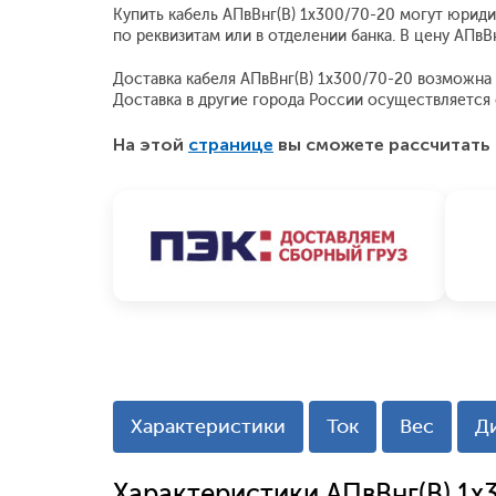
Купить кабель АПвВнг(В) 1x300/70-20 могут юриди
по реквизитам или в отделении банка. В цену АПв
Доставка кабеля АПвВнг(В) 1x300/70-20 возможна п
Доставка в другие города России осуществляетс
На этой
странице
вы сможете рассчитать 
Характеристики
Ток
Вес
Д
Характеристики АПвВнг(В) 1x