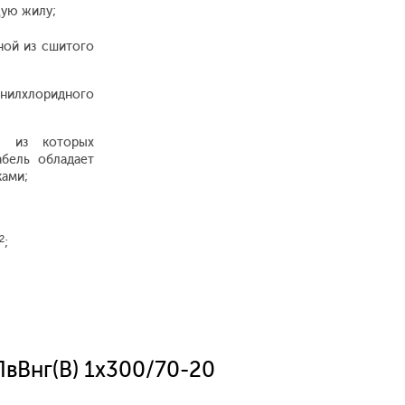
щую жилу;
ной из сшитого
нилхлоридного
, из которых
абель обладает
ками;
2
;
ПвВнг(В) 1x300/70-20