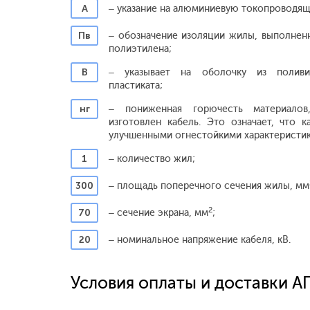
А
– указание на алюминиевую токопроводя
Пв
– обозначение изоляции жилы, выполнен
полиэтилена;
В
– указывает на оболочку из поливи
пластиката;
нг
– пониженная горючесть материалов
изготовлен кабель. Это означает, что к
улучшенными огнестойкими характеристи
1
– количество жил;
300
– площадь поперечного сечения жилы, мм
2
70
– сечение экрана, мм
;
20
– номинальное напряжение кабеля, кВ.
Условия оплаты и доставки А