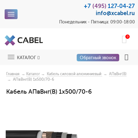
+7
(495)
127-04-27
info@xcabel.ru
Toggle
navigation
Понедельник - Пятница: 09:00-18:00
0
Toggle
КАТАЛОГ
Обратный звонок
navigation
→
→
→
Главная
Каталог
Кабель силовой алюминиевый
АПвВнг(B)
→ АПвВнг(В) 1x500/70-6
Кабель АПвВнг(В) 1x500/70-6