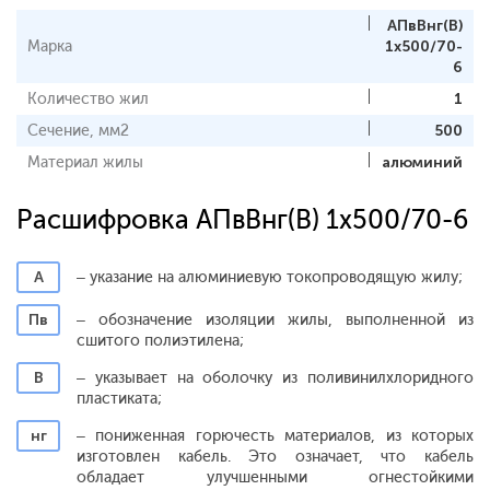
АПвВнг(В)
Марка
1x500/70-
6
Количество жил
1
Сечение, мм2
500
Материал жилы
алюминий
Расшифровка АПвВнг(В) 1x500/70-6
А
– указание на алюминиевую токопроводящую жилу;
Пв
– обозначение изоляции жилы, выполненной из
сшитого полиэтилена;
В
– указывает на оболочку из поливинилхлоридного
пластиката;
нг
– пониженная горючесть материалов, из которых
изготовлен кабель. Это означает, что кабель
обладает улучшенными огнестойкими