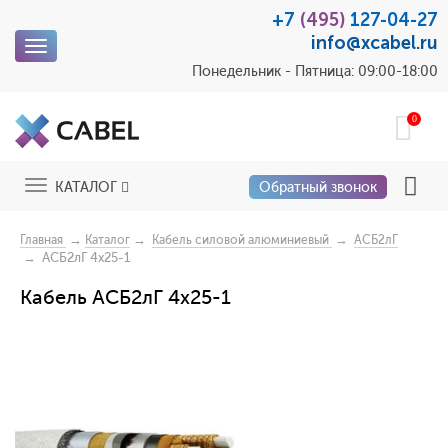
+7
(495)
127-04-27
info@xcabel.ru
Toggle
navigation
Понедельник - Пятница: 09:00-18:00
0
Toggle
КАТАЛОГ
Обратный звонок
navigation
→
→
→
Главная
Каталог
Кабель силовой алюминиевый
АСБ2лГ
→ АСБ2лГ 4x25-1
Кабель АСБ2лГ 4x25-1