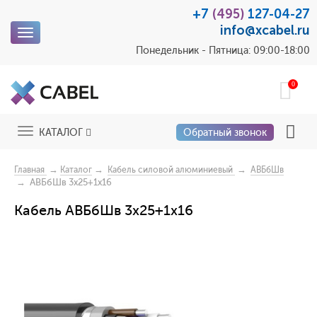
+7
(495)
127-04-27
info@xcabel.ru
Toggle
navigation
Понедельник - Пятница: 09:00-18:00
0
Toggle
КАТАЛОГ
Обратный звонок
navigation
→
→
→
Главная
Каталог
Кабель силовой алюминиевый
АВБбШв
→ АВБбШв 3x25+1x16
Кабель АВБбШв 3x25+1x16