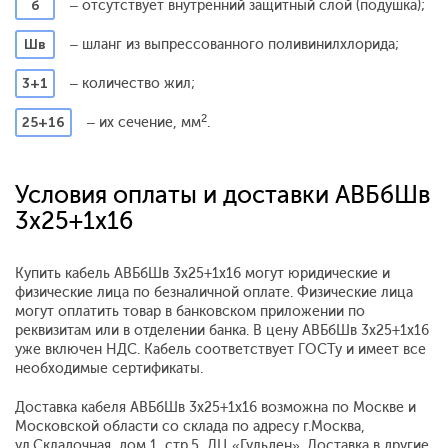
б
– отсутствует внутренний защитный слой (подушка);
Шв
– шланг из выпрессованного поливинилхлорида;
3+1
– количество жил;
2
25+16
– их сечение, мм
.
Условия оплаты и доставки АВБбШв
3x25+1x16
Купить кабель АВБбШв 3x25+1x16 могут юридические и
физические лица по безналичной оплате. Физические лица
могут оплатить товар в банковском приложении по
реквизитам или в отделении банка. В цену АВБбШв 3x25+1x16
уже включен НДС. Кабель соответствует ГОСТу и имеет все
необходимые сертификаты.
Доставка кабеля АВБбШв 3x25+1x16 возможна по Москве и
Московской области со склада по адресу г.Москва,
ул.Складочная, дом 1, стр.5, ДЦ «Гульден». Доставка в другие