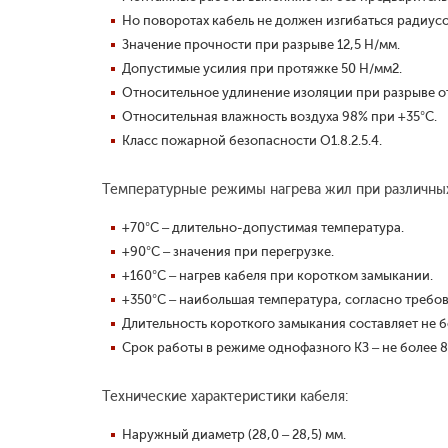
Но поворотах кабель не должен изгибаться радиус
Значение прочности при разрыве 12,5 Н/мм.
Допустимые усилия при протяжке 50 Н/мм2.
Относительное удлинение изоляции при разрыве от
Относительная влажность воздуха 98% при +35°С.
Класс пожарной безопасности O1.8.2.5.4.
Температурные режимы нагрева жил при различны
+70°С – длительно-допустимая температура.
+90°С – значения при перегрузке.
+160°С – нагрев кабеля при коротком замыкании.
+350°С – наибольшая температура, согласно требо
Длительность короткого замыкания составляет не б
Срок работы в режиме однофазного КЗ – не более 8
Технические характеристики кабеля:
Наружный диаметр (28,0 – 28,5) мм.