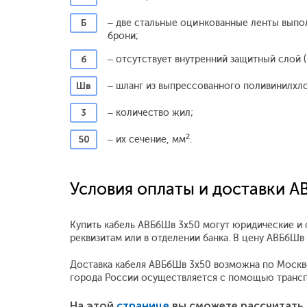
Б
– две стальные оцинкованные ленты вып
брони;
б
– отсутствует внутренний защитный слой (
Шв
– шланг из выпрессованного поливинилхл
3
– количество жил;
2
50
– их сечение, мм
.
Условия оплаты и доставки 
Купить кабель АВБбШв 3x50 могут юридические и 
реквизитам или в отделении банка. В цену АВБбШ
Доставка кабеля АВБбШв 3x50 возможна по Москве и
города России осуществляется с помощью трансп
На этой
странице
вы сможете рассчитать 