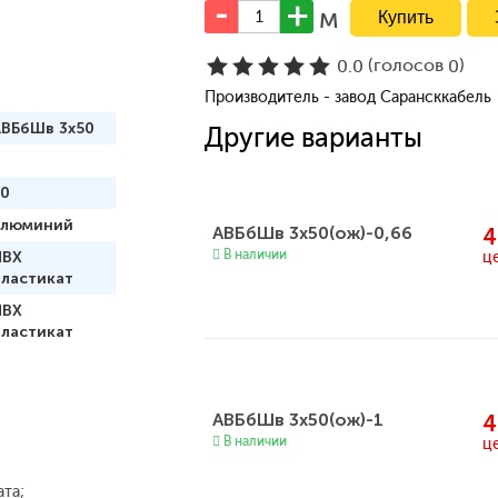
м
(голосов
)
0.0
0
Производитель - завод Сарансккабель
АВБбШв 3x50
Другие варианты
50
алюминий
АВБбШв 3х50(ож)-0,66
4
В наличии
ц
ПВХ
пластикат
ПВХ
пластикат
АВБбШв 3х50(ож)-1
4
В наличии
ц
ата;