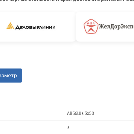
иаметр
0
АВБбШв 3x50
3