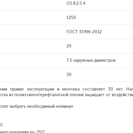
O1.8.2.5.4
1250
ГОСТ 31996-2012
29
7,5 наружных диаметров
30
нии правил эксплуатации и монтажа составляет 30 лет. На
тка из полиэтилентерефталатной пленки защищает от воздействия
волят выбрать необходимый номинал:
С.
ого подогрева до -15°С.