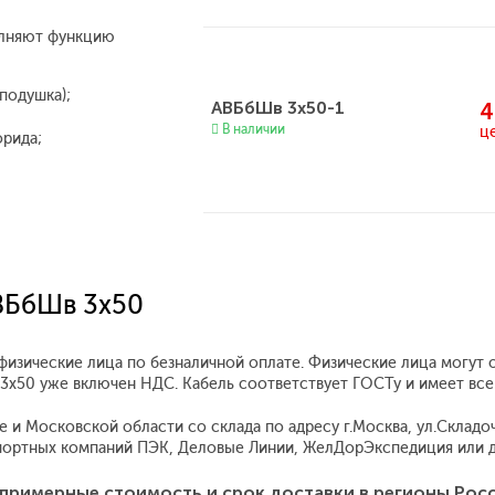
олняют функцию
подушка);
АВБбШв 3х50-1
4
В наличии
ц
орида;
АВБбШв 3x50
физические лица по безналичной оплате. Физические лица могут 
в 3x50 уже включен НДС. Кабель соответствует ГОСТу и имеет вс
 Московской области со склада по адресу г.Москва, ул.Складочна
ортных компаний ПЭК, Деловые Линии, ЖелДорЭкспедиция или д
примерные стоимость и срок доставки в регионы Рос