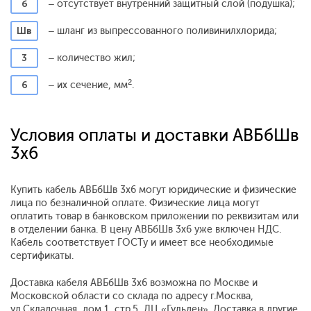
б
– отсутствует внутренний защитный слой (подушка);
Шв
– шланг из выпрессованного поливинилхлорида;
3
– количество жил;
2
6
– их сечение, мм
.
Условия оплаты и доставки АВБбШв
3x6
Купить кабель АВБбШв 3x6 могут юридические и физические
лица по безналичной оплате. Физические лица могут
оплатить товар в банковском приложении по реквизитам или
в отделении банка. В цену АВБбШв 3x6 уже включен НДС.
Кабель соответствует ГОСТу и имеет все необходимые
сертификаты.
Доставка кабеля АВБбШв 3x6 возможна по Москве и
Московской области со склада по адресу г.Москва,
ул.Складочная, дом 1, стр.5, ДЦ «Гульден». Доставка в другие