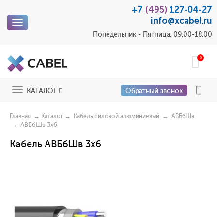
+7
(495)
127-04-27
info@xcabel.ru
Toggle
navigation
Понедельник - Пятница: 09:00-18:00
0
Toggle
КАТАЛОГ
Обратный звонок
navigation
→
→
→
Главная
Каталог
Кабель силовой алюминиевый
АВБбШв
→ АВБбШв 3x6
Кабель АВБбШв 3x6