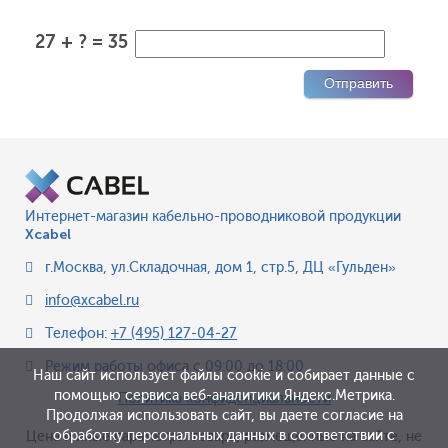
27 + ? = 35
Интернет-магазин кабельно-проводниковой продукции
Xcabel
г.Москва
,
ул.Складочная, дом 1, стр.5, ДЦ «Гульден»
info@xcabel.ru
Телефон:
+7 (495) 127-04-27
Режим работы офиса
с 09:00 до 18:00
Наш сайт использует файлы cookie и собирает данные с
помощью сервиса веб-аналитики Яндекс.Метрика.
Политика конфиденциальности
Продолжая использовать сайт, вы даете согласие на
обработку персональных данных в соответствии с
Цена и иные параметры товара, размещенные на сайте, не