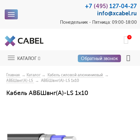
+7
(495)
127-04-27
info@xcabel.ru
Toggle
navigation
Понедельник - Пятница: 09:00-18:00
0
Toggle
КАТАЛОГ
Обратный звонок
navigation
→
→
→
Главная
Каталог
Кабель силовой алюминиевый
→ АВБШвнг(A)-LS 1x10
АВБШвнг(A)-LS
Кабель АВБШвнг(A)-LS 1x10