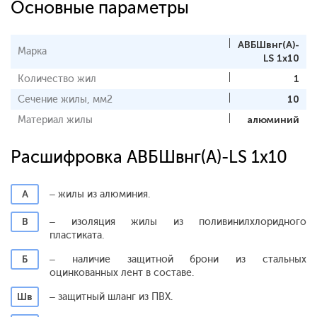
Основные параметры
АВБШвнг(A)-
Марка
LS 1x10
Количество жил
1
Сечение жилы, мм2
10
Материал жилы
алюминий
Расшифровка АВБШвнг(A)-LS 1x10
А
– жилы из алюминия.
В
– изоляция жилы из поливинилхлоридного
пластиката.
Б
– наличие защитной брони из стальных
оцинкованных лент в составе.
Шв
– защитный шланг из ПВХ.