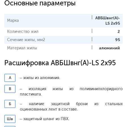
Основные параметры
АВБШвнг(A)-
Марка
LS 2x95
Количество жил
2
Сечение жилы, мм2
95
Материал жилы
алюминий
Расшифровка АВБШвнг(A)-LS 2x95
А
– жилы из алюминия.
В
– изоляция жилы из поливинилхлоридного
пластиката.
Б
– наличие защитной брони из стальных
оцинкованных лент в составе.
Шв
– защитный шланг из ПВХ.