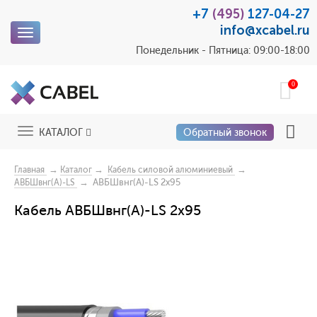
+7
(495)
127-04-27
info@xcabel.ru
Toggle
navigation
Понедельник - Пятница: 09:00-18:00
0
Toggle
КАТАЛОГ
Обратный звонок
navigation
→
→
→
Главная
Каталог
Кабель силовой алюминиевый
→ АВБШвнг(A)-LS 2x95
АВБШвнг(A)-LS
Кабель АВБШвнг(A)-LS 2x95