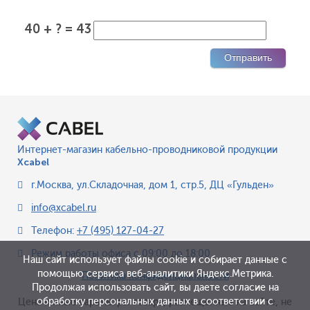
40 + ? = 43
Интернет-магазин кабельно-проводниковой продукции
Xcabel
г.Москва
,
ул.Складочная, дом 1, стр.5, ДЦ «Гульден»
info@xcabel.ru
Телефон:
+7 (495) 127-04-27
Режим работы офиса
с 09:00 до 18:00
Наш сайт использует файлы cookie и собирает данные с
помощью сервиса веб-аналитики Яндекс.Метрика.
Политика конфиденциальности
Продолжая использовать сайт, вы даете согласие на
обработку персональных данных в соответствии с
Цена и иные параметры товара, размещенные на сайте, не