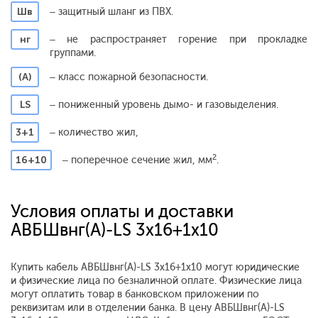
Шв
– защитный шланг из ПВХ.
нг
– не распространяет горение при прокладке
группами.
(А)
– класс пожарной безопасности.
LS
– пониженный уровень дымо- и газовыделения.
3+1
– количество жил,
2
16+10
– поперечное сечение жил, мм
.
Условия оплаты и доставки
АВБШвнг(A)-LS 3x16+1x10
Купить кабель АВБШвнг(A)-LS 3x16+1x10 могут юридические
и физические лица по безналичной оплате. Физические лица
могут оплатить товар в банковском приложении по
реквизитам или в отделении банка. В цену АВБШвнг(A)-LS