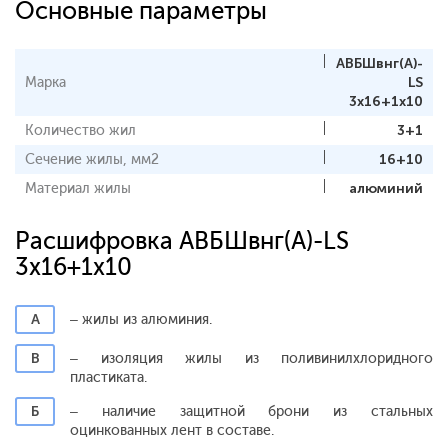
Основные параметры
АВБШвнг(A)-
Марка
LS
3x16+1x10
Количество жил
3+1
Сечение жилы, мм2
16+10
Материал жилы
алюминий
Расшифровка АВБШвнг(A)-LS
3x16+1x10
А
– жилы из алюминия.
В
– изоляция жилы из поливинилхлоридного
пластиката.
Б
– наличие защитной брони из стальных
оцинкованных лент в составе.