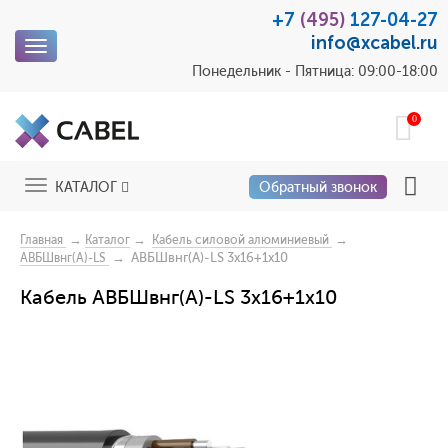
+7
(495)
127-04-27
info@xcabel.ru
Toggle
navigation
Понедельник - Пятница: 09:00-18:00
0
Toggle
КАТАЛОГ
Обратный звонок
navigation
→
→
→
Главная
Каталог
Кабель силовой алюминиевый
→ АВБШвнг(A)-LS 3x16+1x10
АВБШвнг(A)-LS
Кабель АВБШвнг(A)-LS 3x16+1x10