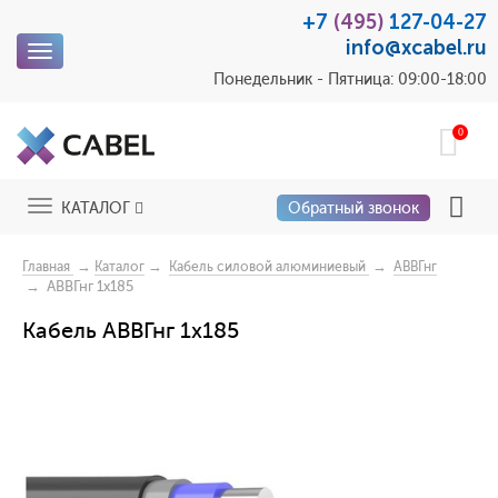
+7
(495)
127-04-27
info@xcabel.ru
Toggle
navigation
Понедельник - Пятница: 09:00-18:00
0
Toggle
КАТАЛОГ
Обратный звонок
navigation
→
→
→
Главная
Каталог
Кабель силовой алюминиевый
АВВГнг
→ АВВГнг 1x185
Кабель АВВГнг 1x185