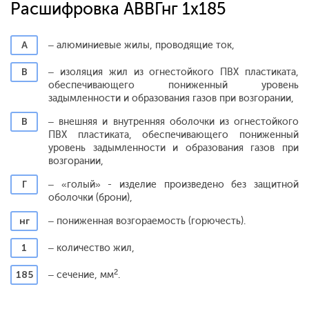
Расшифровка АВВГнг 1x185
А
– алюминиевые жилы, проводящие ток,
В
– изоляция жил из огнестойкого ПВХ пластиката,
обеспечивающего пониженный уровень
задымленности и образования газов при возгорании,
В
– внешняя и внутренняя оболочки из огнестойкого
ПВХ пластиката, обеспечивающего пониженный
уровень задымленности и образования газов при
возгорании,
Г
– «голый» - изделие произведено без защитной
оболочки (брони),
нг
– пониженная возгораемость (горючесть).
1
– количество жил,
2
185
– сечение, мм
.