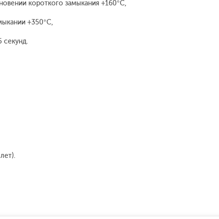
новении короткого замыкания +160°С,
мыкании +350°С,
 секунд.
лет).