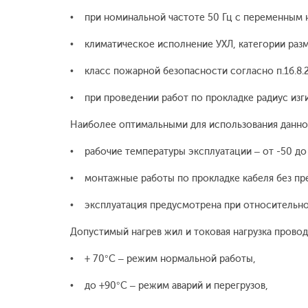
• при номинальной частоте 50 Гц с переменным н
• климатическое исполнение УХЛ, категории разм
• класс пожарной безопасности согласно п.1б.8.2
• при проведении работ по прокладке радиус изги
Наиболее оптимальными для использования данно
• рабочие температуры эксплуатации – от -50 до
• монтажные работы по прокладке кабеля без пре
• эксплуатация предусмотрена при относительно
Допустимый нагрев жил и токовая нагрузка прово
• + 70°С – режим нормальной работы,
• до +90°С – режим аварий и перегрузов,