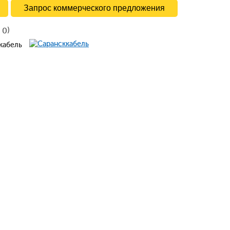
Запрос коммерческого предложения
в
)
0
ккабель