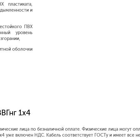
Х пластиката,
адымленности и
нестойкого ПВХ
енный уровень
згорании,
итной оболочки
ВГнг 1x4
зические лица по безналичной оплате. Физические лица могут оп
 1x4 уже включен НДС. Кабель соответствует ГОСТу и имеет все 