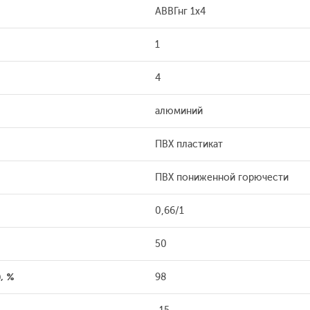
АВВГнг 1x4
1
4
алюминий
ПВХ пластикат
ПВХ пониженной горючести
0,66/1
50
, %
98