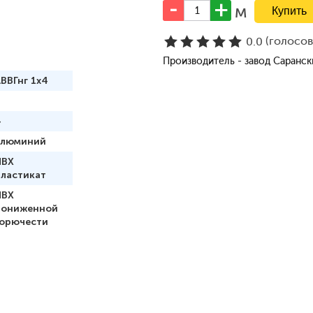
м
(голосо
0.0
Производитель - завод Саранс
ВВГнг 1x4
4
алюминий
ПВХ
пластикат
ПВХ
пониженной
горючести