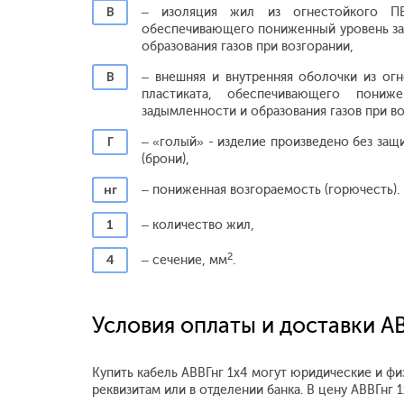
В
– изоляция жил из огнестойкого ПВ
обеспечивающего пониженный уровень з
образования газов при возгорании,
В
– внешняя и внутренняя оболочки из ог
пластиката, обеспечивающего пониж
задымленности и образования газов при во
Г
– «голый» - изделие произведено без защ
(брони),
нг
– пониженная возгораемость (горючесть).
1
– количество жил,
2
4
– сечение, мм
.
Условия оплаты и доставки АВ
Купить кабель АВВГнг 1x4 могут юридические и фи
реквизитам или в отделении банка. В цену АВВГнг