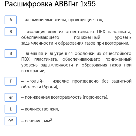
Расшифровка АВВГнг 1x95
А
– алюминиевые жилы, проводящие ток,
В
– изоляция жил из огнестойкого ПВХ пластиката,
обеспечивающего пониженный уровень
задымленности и образования газов при возгорании,
В
– внешняя и внутренняя оболочки из огнестойкого
ПВХ пластиката, обеспечивающего пониженный
уровень задымленности и образования газов при
возгорании,
Г
– «голый» - изделие произведено без защитной
оболочки (брони),
нг
– пониженная возгораемость (горючесть).
1
– количество жил,
2
95
– сечение, мм
.