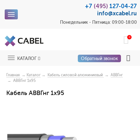
+7
(495)
127-04-27
info@xcabel.ru
Toggle
navigation
Понедельник - Пятница: 09:00-18:00
0
Toggle
КАТАЛОГ
Обратный звонок
navigation
→
→
→
Главная
Каталог
Кабель силовой алюминиевый
АВВГнг
→ АВВГнг 1x95
Кабель АВВГнг 1x95