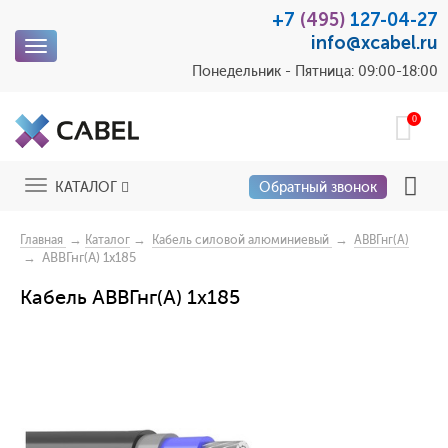
+7
(495)
127-04-27
info@xcabel.ru
Toggle
navigation
Понедельник - Пятница: 09:00-18:00
0
Toggle
КАТАЛОГ
Обратный звонок
navigation
→
→
→
Главная
Каталог
Кабель силовой алюминиевый
АВВГнг(А)
→ АВВГнг(А) 1x185
Кабель АВВГнг(А) 1x185