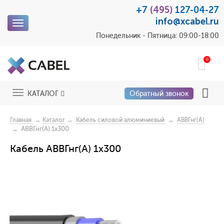
+7
(495)
127-04-27
info@xcabel.ru
Toggle
navigation
Понедельник - Пятница: 09:00-18:00
0
Toggle
КАТАЛОГ
Обратный звонок
navigation
→
→
→
Главная
Каталог
Кабель силовой алюминиевый
АВВГнг(А)
→ АВВГнг(А) 1x300
Кабель АВВГнг(А) 1x300