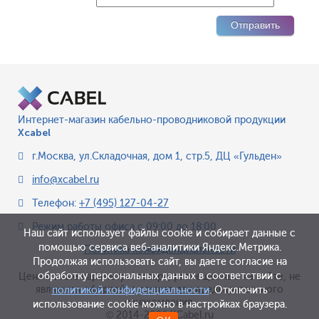
Интернет-магазин кабельно-проводниковой продукции
Xcabel
г.Москва
,
ул.Складочная, дом 1, стр.5, ДЦ «Гульден»
info@xcabel.ru
Телефон:
+7 (495) 127-04-27
Режим работы офиса
с 09:00 до 18:00
Наш сайт использует файлы cookie и собирает данные с
помощью сервиса веб-аналитики Яндекс.Метрика.
Политика конфиденциальности
Продолжая использовать сайт, вы даете согласие на
обработку персональных данных в соответствии с
Цена и иные параметры товара, размещенные на сайте, не
являются офертой, а служат для предварительного
политикой конфиденциальности
. Отключить
ознакомления.
использование cookie можно в настройках браузера.
© 2014-2026 XCabel.ru