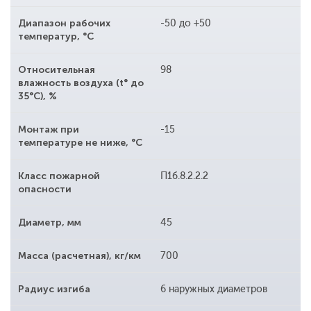
Диапазон рабочих
-50 до +50
температур, °С
Относительная
98
влажность воздуха (t° до
35°С), %
Монтаж при
-15
температуре не ниже, °С
Класс пожарной
П1б.8.2.2.2
опасности
Диаметр, мм
45
Масса (расчетная), кг/км
700
Радиус изгиба
6 наружных диаметров