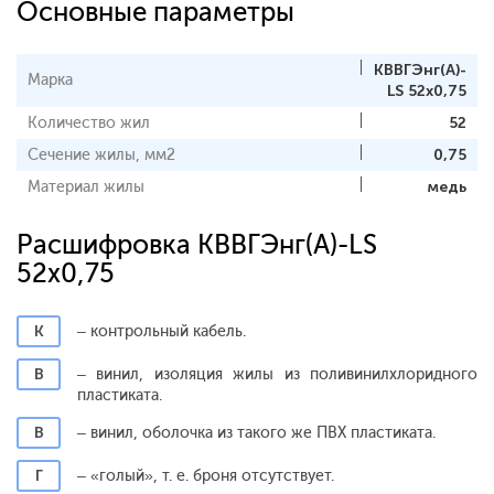
Основные параметры
КВВГЭнг(A)-
Марка
LS 52х0,75
Количество жил
52
Сечение жилы, мм2
0,75
Материал жилы
медь
Расшифровка КВВГЭнг(A)-LS
52х0,75
К
– контрольный кабель.
В
– винил, изоляция жилы из поливинилхлоридного
пластиката.
В
– винил, оболочка из такого же ПВХ пластиката.
Г
– «голый», т. е. броня отсутствует.