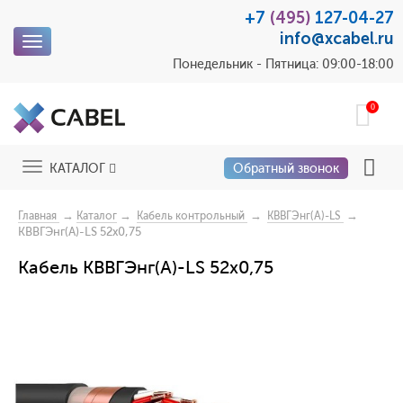
+7
(495)
127-04-27
info@xcabel.ru
Toggle
navigation
Понедельник - Пятница: 09:00-18:00
0
Toggle
КАТАЛОГ
Обратный звонок
navigation
→
→
→
→
Главная
Каталог
Кабель контрольный
КВВГЭнг(A)-LS
КВВГЭнг(A)-LS 52х0,75
Кабель КВВГЭнг(A)-LS 52х0,75