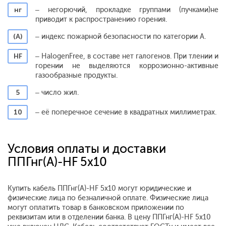
нг
– негорючий, прокладке группами (пучками)не
приводит к распространению горения.
(А)
– индекс пожарной безопасности по категории А.
HF
– HalogenFree, в составе нет галогенов. При тлении и
горении не выделяются коррозионно-активные
газообразные продукты.
5
– число жил.
10
– её поперечное сечение в квадратных миллиметрах.
Условия оплаты и доставки
ППГнг(А)-HF 5x10
Купить кабель ППГнг(А)-HF 5x10 могут юридические и
физические лица по безналичной оплате. Физические лица
могут оплатить товар в банковском приложении по
реквизитам или в отделении банка. В цену ППГнг(А)-HF 5x10