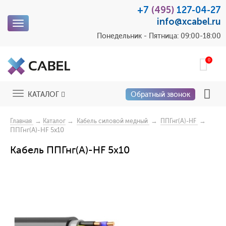
+7
(495)
127-04-27
info@xcabel.ru
Toggle
navigation
Понедельник - Пятница: 09:00-18:00
0
Toggle
КАТАЛОГ
Обратный звонок
navigation
→
→
→
→
Главная
Каталог
Кабель силовой медный
ППГнг(А)-HF
ППГнг(А)-HF 5x10
Кабель ППГнг(А)-HF 5x10