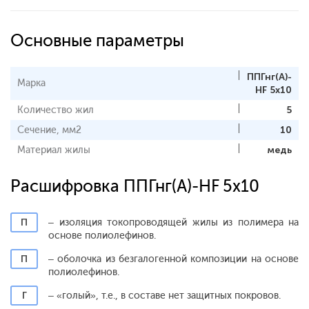
Основные параметры
ППГнг(А)-
Марка
HF 5x10
Количество жил
5
Сечение, мм2
10
Материал жилы
медь
Расшифровка ППГнг(А)-HF 5x10
П
– изоляция токопроводящей жилы из полимера на
основе полиолефинов.
П
– оболочка из безгалогенной композиции на основе
полиолефинов.
Г
– «голый», т.е., в составе нет защитных покровов.