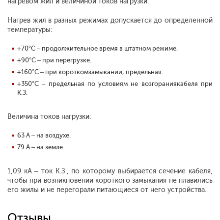
нагревом жил и величиной токов нагрузки.
Нагрев жил в разных режимах допускается до определенной
температуры:
+70°С – продолжительное время в штатном режиме.
+90°С – при перегрузке.
+160°С – при короткомзамыкании, предельная.
+350°С – предельная по условиям не возгораниякабеля при
К.З.
Величина токов нагрузки:
63 А – на воздухе.
79 А – на земле.
1,09 кА – ток К.З., по которому выбирается сечение кабеля,
чтобы при возникновении короткого замыкания не плавились
его жилы и не перегорали питающиеся от него устройства.
Отзывы