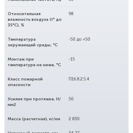
Относительная
98
влажность воздуха (t° до
35°С), %
Температура
-50 до +50
окружающей среды, °С
Монтаж при
-15
температуре не ниже, °С
Класс пожарной
П1б.8.2.5.4
опасности
Усилия при протяжке, Н/
50
мм2
Масса (расчетная), кг/км
2 830