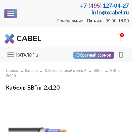
+7
(495)
127-04-27
info@xcabel.ru
Toggle
navigation
Понедельник - Пятница: 09:00-18:00
0
Toggle
КАТАЛОГ
Обратный звонок
navigation
→
→
→
→ ВВГнг
Главная
Каталог
Кабель силовой медный
ВВГнг
2х120
Кабель ВВГнг 2х120