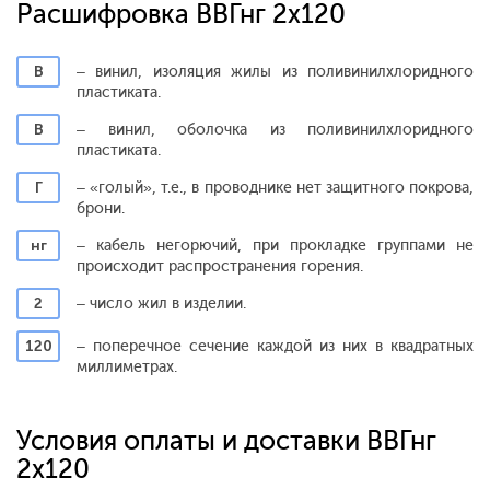
Расшифровка ВВГнг 2х120
В
– винил, изоляция жилы из поливинилхлоридного
пластиката.
В
– винил, оболочка из поливинилхлоридного
пластиката.
Г
– «голый», т.е., в проводнике нет защитного покрова,
брони.
нг
– кабель негорючий, при прокладке группами не
происходит распространения горения.
2
– число жил в изделии.
120
– поперечное сечение каждой из них в квадратных
миллиметрах.
Условия оплаты и доставки ВВГнг
2х120