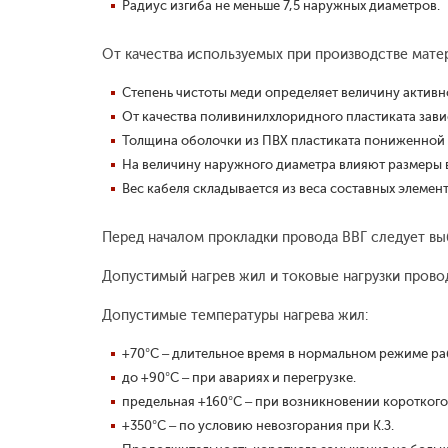
Радиус изгиба не меньше 7,5 наружных диаметров.
От качества используемых при производстве матер
Степень чистоты меди определяет величину активн
От качества поливинилхлоридного пластиката зав
Толщина оболочки из ПВХ пластиката пониженной г
На величину наружного диаметра влияют размеры вх
Вес кабеля складывается из веса составных элементов
Перед началом прокладки провода ВВГ следует вы
Допустимый нагрев жил и токовые нагрузки прово
Допустимые температуры нагрева жил:
+70°С – длительное время в нормальном режиме ра
до +90°С – при авариях и перегрузке.
предельная +160°С – при возникновении короткого
+350°С – по условию невозгорания при К.З.