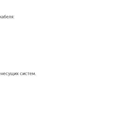
кабеля:
енесущих систем.