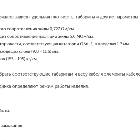
иалов зависят удельная плотность, габариты и другие параметры 
ого сопротивления жилы 0,727 Ом/км.
исит сопротивление изоляции жилы 5,6 МОм/км.
орючести, соответствующая категории Обп-2, в пределах 1,7 мм.
одящих слоев (9,0 – 11,5) мм.
 (155 – 195) кг/км.
брать соответствуюшие габаритам и весу кабеля элементы кабел
дника определяют режим работы изделия.
боты.
 замыкания.