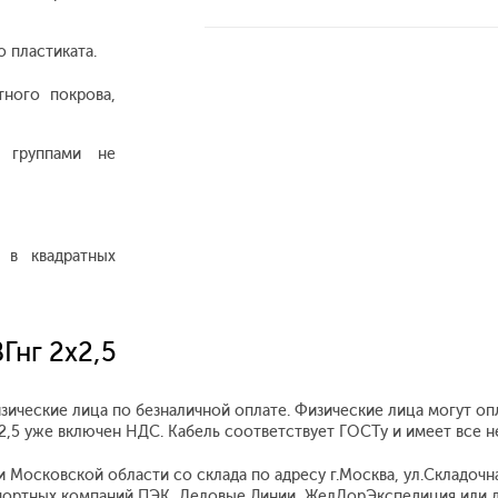
 пластиката.
тного покрова,
 группами не
 в квадратных
Гнг 2х2,5
изические лица по безналичной оплате. Физические лица могут о
2х2,5 уже включен НДС. Кабель соответствует ГОСТу и имеет все
 Московской области со склада по адресу г.Москва, ул.Складочная
ортных компаний ПЭК, Деловые Линии, ЖелДорЭкспедиция или д