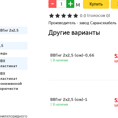
м
(голосов
)
0.0
0
Производитель - завод Сарансккабель
ВГнг 2х2,5
Другие варианты
,5
медь
ВВГнг 2х2,5 (ож)-0,66
5
В наличии
ц
ПВХ
пластикат
ПВХ
пластикат
пониженной
горючести
ВВГнг 2х2,5 (ож)-1
5
В наличии
ц
илхлоридного