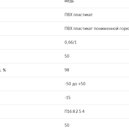
медь
ПВХ пластикат
ПВХ пластикат пониженной гор
0,66/1
50
, %
98
-50 до +50
-15
П1б.8.2.5.4
50