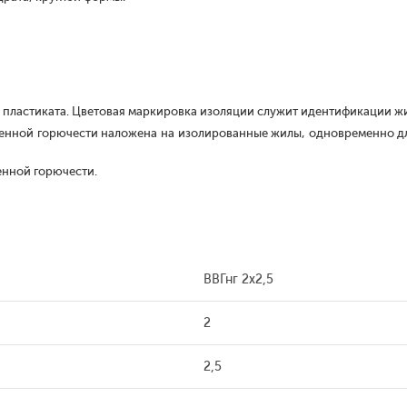
Х пластиката. Цветовая маркировка изоляции служит идентификации 
женной горючести наложена на изолированные жилы, одновременно д
енной горючести.
ВВГнг 2х2,5
2
2,5