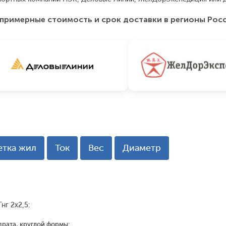
примерные стоимость и срок доставки в регионы Рос
етка жил
Ток
Вес
Диаметр
нг 2х2,5:
драта, круглой формы: