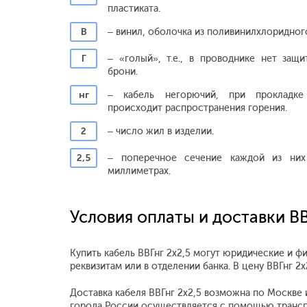
пластиката.
В
– винил, оболочка из поливинилхлоридного
Г
– «голый», т.е., в проводнике нет защи
брони.
нг
– кабель негорючий, при прокладке
происходит распространения горения.
2
– число жил в изделии.
2,5
– поперечное сечение каждой из них
миллиметрах.
Условия оплаты и доставки ВВ
Купить кабель ВВГнг 2х2,5 могут юридические и ф
реквизитам или в отделении банка. В цену ВВГнг 
Доставка кабеля ВВГнг 2х2,5 возможна по Москве и
города России осуществляется с помощью трансп