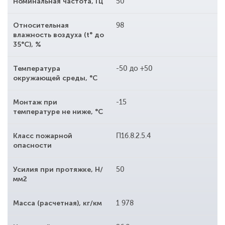
Номинальная частота, Гц
50
Относительная
98
влажность воздуха (t° до
35°С), %
Температура
-50 до +50
окружающей среды, °С
Монтаж при
-15
температуре не ниже, °С
Класс пожарной
П1б.8.2.5.4
опасности
Усилия при протяжке, Н/
50
мм2
Масса (расчетная), кг/км
1 978