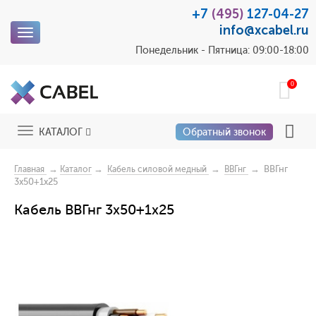
+7
(495)
127-04-27
info@xcabel.ru
Toggle
navigation
Понедельник - Пятница: 09:00-18:00
0
Toggle
КАТАЛОГ
Обратный звонок
navigation
→
→
→
→ ВВГнг
Главная
Каталог
Кабель силовой медный
ВВГнг
3х50+1х25
Кабель ВВГнг 3х50+1х25