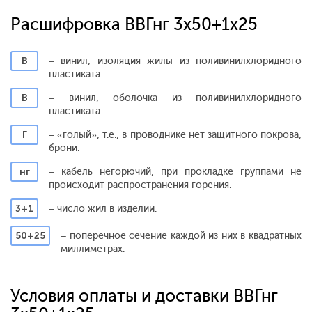
Расшифровка ВВГнг 3х50+1х25
В
– винил, изоляция жилы из поливинилхлоридного
пластиката.
В
– винил, оболочка из поливинилхлоридного
пластиката.
Г
– «голый», т.е., в проводнике нет защитного покрова,
брони.
нг
– кабель негорючий, при прокладке группами не
происходит распространения горения.
3+1
– число жил в изделии.
50+25
– поперечное сечение каждой из них в квадратных
миллиметрах.
Условия оплаты и доставки ВВГнг