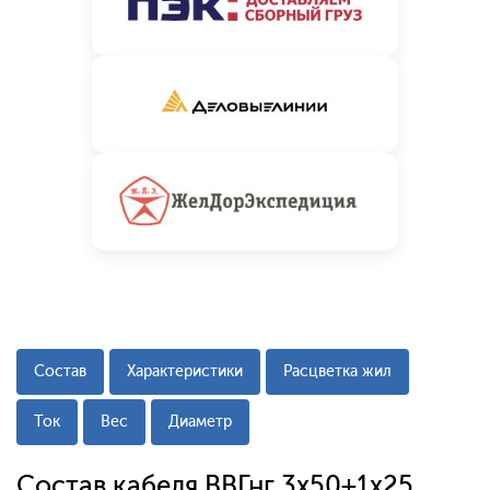
Состав
Характеристики
Расцветка жил
Ток
Вес
Диаметр
Состав кабеля ВВГнг 3х50+1х25