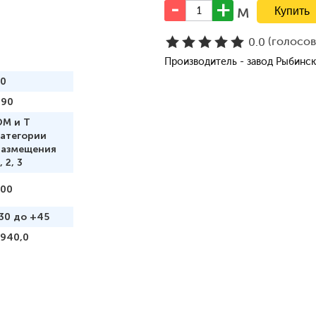
м
(голосо
0.0
Производитель - завод Рыбинс
50
690
ОМ и Т
категории
размещения
, 2, 3
100
30 до +45
2940,0