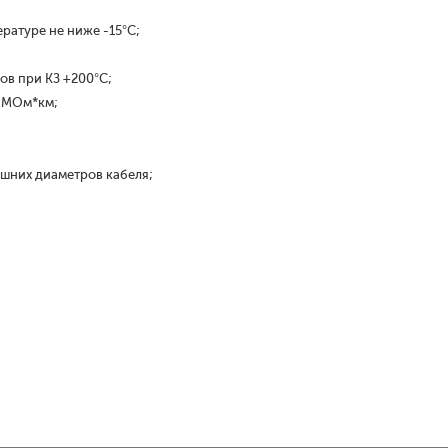
ратуре не ниже -15°С;
ов при КЗ +200°С;
0 МОм*км;
ешних диаметров кабеля;