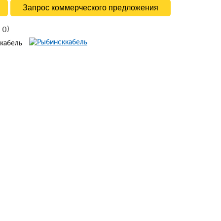
Запрос коммерческого предложения
в
)
0
ккабель