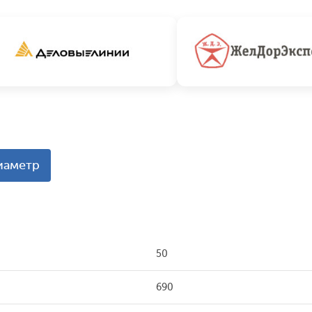
иаметр
50
690