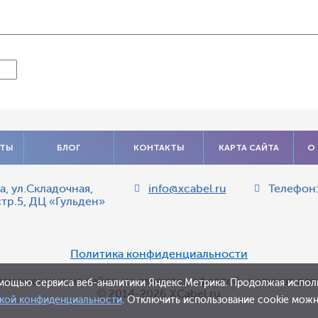
АТЫ
БЛОГ
КОНТАКТЫ
КАРТА САЙТА
О
а
,
ул.Складочная,
info@xcabel.ru
Телефон
стр.5, ДЦ «Гульден»
Политика конфиденциальности
азмещенные на сайте, не являются офертой, а служат дл
мощью сервиса веб-аналитики Яндекс.Метрика. Продолжая исполь
© 2014-2026 XCabel.ru
кой конфиденциальности
. Отключить использование cookie можно