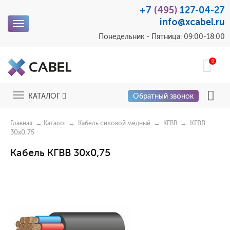
+7
(495)
127-04-27
info@xcabel.ru
Toggle
navigation
Понедельник - Пятница: 09:00-18:00
0
Toggle
КАТАЛОГ
Обратный звонок
navigation
→
→
→
→ КГВВ
Главная
Каталог
Кабель силовой медный
КГВВ
30x0,75
Кабель КГВВ 30x0,75