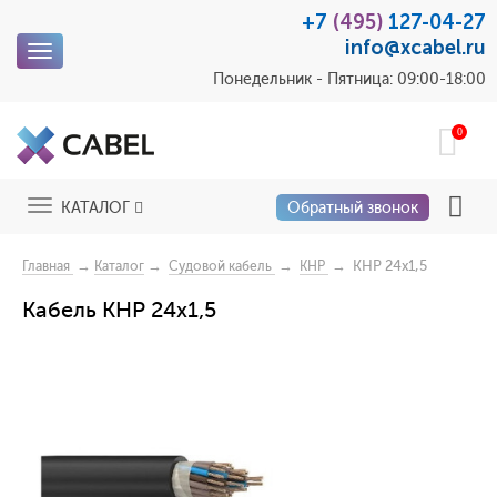
+7
(495)
127-04-27
info@xcabel.ru
Toggle
navigation
Понедельник - Пятница: 09:00-18:00
0
Toggle
КАТАЛОГ
Обратный звонок
navigation
→
→
→
→ КНР 24x1,5
Главная
Каталог
Судовой кабель
КНР
Кабель КНР 24x1,5