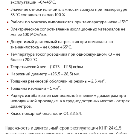
эксплуатации -0/+45°С.
Значение относительной влажности воздуха при температуре
35 °С составляет около 100 %.
Работы по монтажу выполняются при температуре ниже -15°С.
Электрическое сопротивление изоляционных материалов не
менее 100 МОм*км.
Допустимый длительный нагрев жил при номинальных
значениях тока – не более +65°C.
Температура токопроводника при односекундном КЗ – не
более +200 °C.
Теоретический вес – (1075 – 1115) кг/км.
Наружный диаметр – (26,5 – 28,5) мм.
2
Толщина резиновой оболочки из резины – 2,5 мм
.
2
Толщина изоляции – 1 мм
.
Радиус изгиба кратен минимально 5 внешним диаметрам при
неподвижной прокладке, а в труднодоступных местах - от трех
диаметров.
Класс пожарной опасности О1.8.2.5.4.
Надежность и длительный срок эксплуатации КНР 24x1,5
позволяют широко применять его в морской отрасли. Кабель