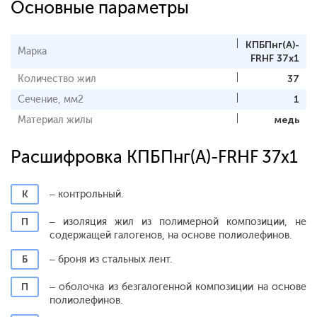
Основные параметры
КПБПнг(A)-
Марка
FRHF 37х1
Количество жил
37
Сечение, мм2
1
Материал жилы
медь
Расшифровка КПБПнг(A)-FRHF 37х1
К
– контрольный.
П
– изоляция жил из полимерной композиции, не
содержащей галогенов, на основе полиолефинов.
Б
– броня из стальных лент.
П
– оболочка из безгалогенной композиции на основе
полиолефинов.