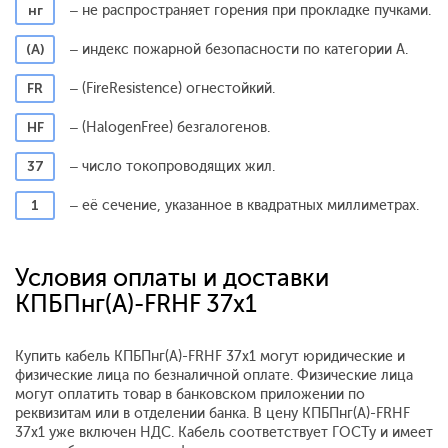
нг
– не распространяет горения при прокладке пучками.
(А)
– индекс пожарной безопасности по категории А.
FR
– (FireResistence) огнестойкий.
HF
– (HalogenFree) безгалогенов.
37
– число токопроводящих жил.
1
– её сечение, указанное в квадратных миллиметрах.
Условия оплаты и доставки
КПБПнг(A)-FRHF 37х1
Купить кабель КПБПнг(A)-FRHF 37х1 могут юридические и
физические лица по безналичной оплате. Физические лица
могут оплатить товар в банковском приложении по
реквизитам или в отделении банка. В цену КПБПнг(A)-FRHF
37х1 уже включен НДС. Кабель соответствует ГОСТу и имеет