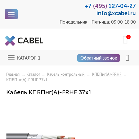
+7
(495)
127-04-27
info@xcabel.ru
Toggle
navigation
Понедельник - Пятница: 09:00-18:00
0
Toggle
КАТАЛОГ
Обратный звонок
navigation
→
→
→
→
Главная
Каталог
Кабель контрольный
КПБПнг(A)-FRHF
КПБПнг(A)-FRHF 37х1
Кабель КПБПнг(A)-FRHF 37х1