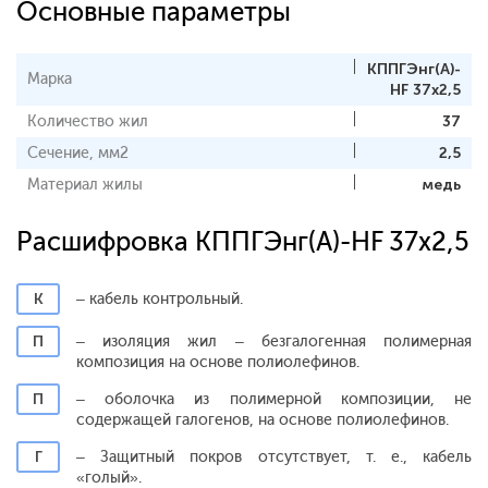
Основные параметры
КППГЭнг(А)-
Марка
HF 37х2,5
Количество жил
37
Сечение, мм2
2,5
Материал жилы
медь
Расшифровка КППГЭнг(А)-HF 37х2,5
К
– кабель контрольный.
П
– изоляция жил – безгалогенная полимерная
композиция на основе полиолефинов.
П
– оболочка из полимерной композиции, не
содержащей галогенов, на основе полиолефинов.
Г
– Защитный покров отсутствует, т. е., кабель
«голый».