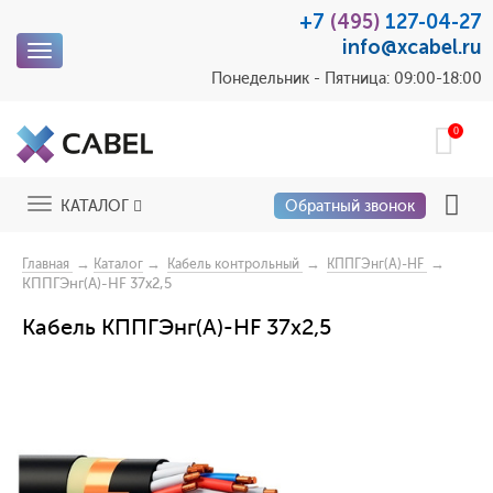
+7
(495)
127-04-27
info@xcabel.ru
Toggle
navigation
Понедельник - Пятница: 09:00-18:00
0
Toggle
КАТАЛОГ
Обратный звонок
navigation
→
→
→
→
Главная
Каталог
Кабель контрольный
КППГЭнг(A)-HF
КППГЭнг(А)-HF 37х2,5
Кабель КППГЭнг(А)-HF 37х2,5