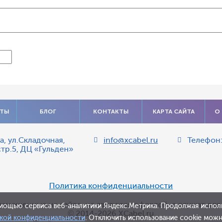
АТЫ
БЛОГ
КОНТАКТЫ
КАРТА САЙТА
О
а
,
ул.Складочная,
info@xcabel.ru
Телефон
стр.5, ДЦ «Гульден»
Политика конфиденциальности
азмещенные на сайте, не являются офертой, а служат дл
мощью сервиса веб-аналитики Яндекс.Метрика. Продолжая исполь
© 2014-2026 XCabel.ru
кой конфиденциальности
. Отключить использование cookie можно