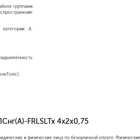
абеля группами
ространение
 категории А,
 задымлённость
owToxic),
Снг(А)-FRLSLTx 4x2x0,75
ридические и физические лица по безналичной оплате. Физические