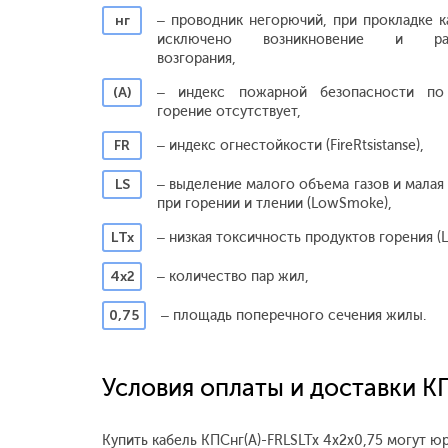
нг
– проводник негорючий, при прокладке к
исключено возникновение и расп
возгорания,
(А)
– индекс пожарной безопасности по
горение отсутствует,
FR
– индекс огнестойкости (FireRtsistanse),
LS
– выделение малого объема газов и малая
при горении и тлении (LowSmoke),
LТх
– низкая токсичность продуктов горения (L
4x2
– количество пар жил,
0,75
– площадь поперечного сечения жилы.
Условия оплаты и доставки КП
Купить кабель КПСнг(А)-FRLSLTx 4x2x0,75 могут ю