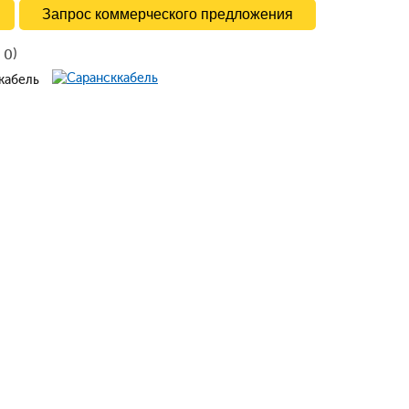
Запрос коммерческого предложения
в
)
0
ккабель