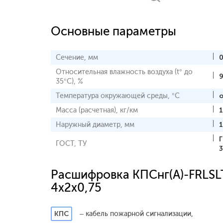
Основные параметры
Сечение, мм
0
Относительная влажность воздуха (t° до
35°С), %
Температура окружающей среды, °С
о
Масса (расчетная), кг/км
Наружный диаметр, мм
1
ГОСТ, ТУ
3
Расшифровка КПСнг(А)-FRLSL
4x2x0,75
КПС
– кабель пожарной сигнализации,