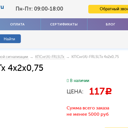
ru
Пн-Пт: 09:00-18:00
Обратный зво
ОПЛАТА
СЕРТИФИКАТЫ
БЛОГ
→
→ КПСнг(А)-FRLSLTx 4x2x0,75
ной сигнализации
КПСнг(А)-FRLSLTx
x 4x2x0,75
В наличии
117
c
ЦЕНА:
Сумма всего заказа
не менее 5000 руб