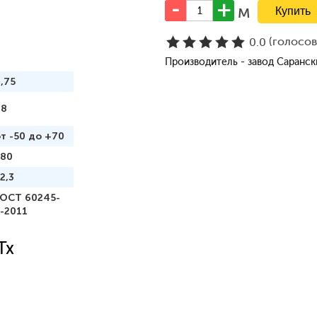
м
(голосо
0.0
Производитель - завод Саранс
,75
98
т -50 до +70
180
2,3
ГОСТ 60245-
-2011
Tx