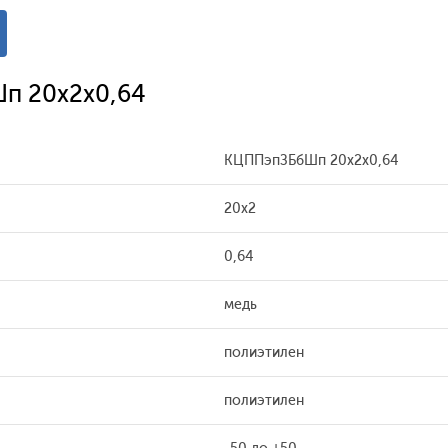
п 20x2x0,64
КЦППэпЗБбШп 20x2x0,64
20x2
0,64
медь
полиэтилен
полиэтилен