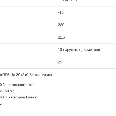
-50 до +50
-10
280
21,3
10 наружных диаметров
25
эпЗБбШп 20x2x0,64 выступают:
 В постоянного тока;
о +50 °С;
ХЛ, категория 1 или 2.
С;