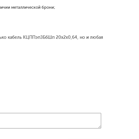
личии металлической брони;
олько кабель КЦППэпЗБбШп 20x2x0,64, но и любая