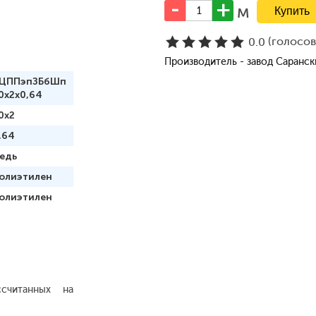
м
(голосо
0.0
Производитель - завод Саранс
ЦППэпЗБбШп
0x2x0,64
0x2
,64
едь
олиэтилен
олиэтилен
считанных на