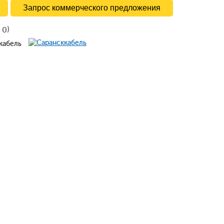
Запрос коммерческого предложения
в
)
0
ккабель