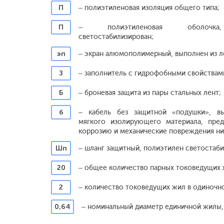
П
– полиэтиленовая изоляция общего типа;
П
– полиэтиленовая оболочка
светостабилизирован;
эп
– экран алюмополимерный, выполнен из л
З
– заполнитель с гидрофобными свойствам
Б
– броневая защита из пары стальных лент;
б
– кабель без защитной «подушки», в
мягкого изолирующего материала, пре
коррозию и механические повреждения ни
Шп
– шланг защитный, полиэтилен светостаб
20
– общее количество парных токоведущих 
2
– количество токоведущих жил в одиночно
0,64
– номинальный диаметр единичной жилы,