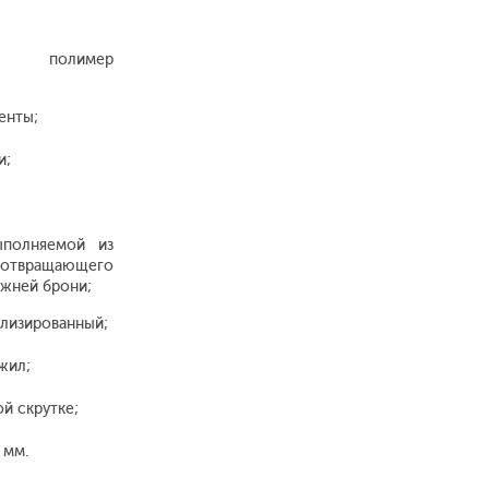
, полимер
енты;
и;
ыполняемой из
дотвращающего
жней брони;
илизированный;
жил;
й скрутке;
 мм.